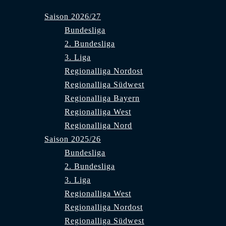
Saison 2026/27
Bundesliga
2. Bundesliga
3. Liga
Regionalliga Nordost
Regionalliga Südwest
Regionalliga Bayern
Regionalliga West
Regionalliga Nord
Saison 2025/26
Bundesliga
2. Bundesliga
3. Liga
Regionalliga West
Regionalliga Nordost
Regionalliga Südwest