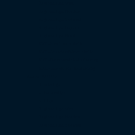
Regionalliga West
Regionalliga Nordost
Regionalliga Südwest
Regionalliga Bayern
Regionalliga Nord
XXL-Zuschauertabelle
XXL-Auswärtsfahrertabelle
XXL-Heimbereich-Auslastung
XXL-Gästeblock-Auslastung
Saison 2024/25
Bundesliga
2. Bundesliga
3. Liga
Regionalliga West
Regionalliga Nordost
Regionalliga Südwest
Regionalliga Bayern