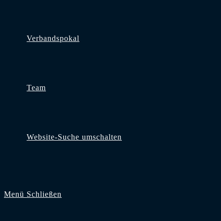
Verbandspokal
Team
Website-Suche umschalten
Menü
Schließen