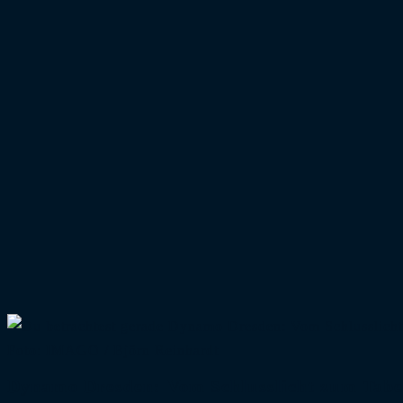
Foto: IMAGO / Björn Reinhardt
Dynamo Dresden: Vom Schlusslicht zum Tabe