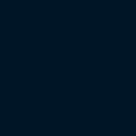
Regionalliga Nordost
Regionalliga Südwest
Regionalliga Bayern
Regionalliga West
Regionalliga Nord
Saison 2025/26
Bundesliga
2. Bundesliga
3. Liga
Regionalliga West
Regionalliga Nordost
Regionalliga Südwest
Regionalliga Bayern
Regionalliga Nord
XXL-Zuschauertabelle
XXL-Auswärtsfahrertabelle