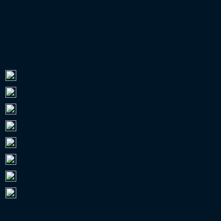
EUROPAPOKAL-QUALIFIKATION
ZUSCHAUER 2026/27
Bundesliga
0
2. Bundesliga
0
3. Liga
0
RL Nordost
112.246
RL Bayern
26.522
RL West
10.669
RL Nord
10.218
RL Südwest
0
VERBANDSPOKAL-GUIDE