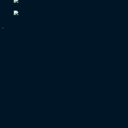
.
Schalke 04 gegen Dynamo Dresden: Tabellenführ
Tabellenführer der Januar-Tabelle
Für Dynamo Dresden geht es am Wochenende zum FC Schalke
sieben von neun möglichen Punkten geholt hat, ist der FC 
BSC (0:0) und den 1. FC Kaiserslautern (2:2) jeweils einen
Niederlage des Jahres. In der Januar-Tabelle belegen die Kön
Schalke als 16. der Januar-Tabelle auf den Tabellen-16. Dyn
Knapp 6.000 SGD-Fans reisen ins Revier
Auf den Rängen warten zwei elektrisierende Fanlager die 
mit dabei sein. Aus Dresden reisen rund 5.500 Fans ins Revie
beim Auswärtsspiel im Berliner Olympiastadion wurden die S