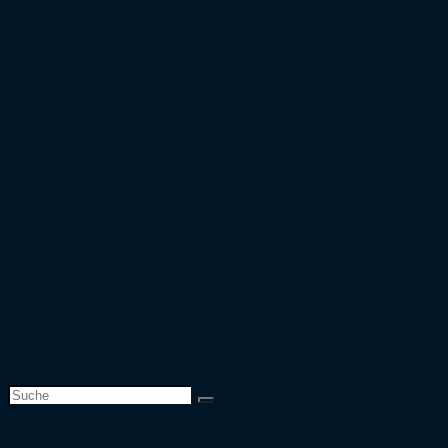
Bundesliga
2. Bundesliga
Saison 2019/20
Bundesliga
2. Bundesliga
3. Liga
DFB-Pokal
Europapokal
Top 50 Zuschauer
Top 25 Auswärtsfahrer
Europapokal
Verbandspokal
Team
Website-Suche umschalten