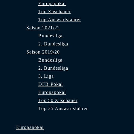
Europapokal
Top Zuschauer
Top Auswärtsfahrer
Saison 2021/22
Bundesliga
2. Bundesliga
Saison 2019/20
Bundesliga
2. Bundesliga
3. Liga
DFB-Pokal
Europapokal
Top 50 Zuschauer
Top 25 Auswärtsfahrer
Europapokal