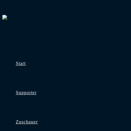
Zum Inhalt springen
Start
Supporter
Zuschauer