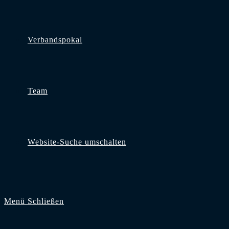
Verbandspokal
Team
Website-Suche umschalten
Menü
Schließen