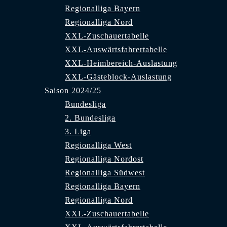
Regionalliga Bayern
Regionalliga Nord
XXL-Zuschauertabelle
XXL-Auswärtsfahrertabelle
XXL-Heimbereich-Auslastung
XXL-Gästeblock-Auslastung
Saison 2024/25
Bundesliga
2. Bundesliga
3. Liga
Regionalliga West
Regionalliga Nordost
Regionalliga Südwest
Regionalliga Bayern
Regionalliga Nord
XXL-Zuschauertabelle