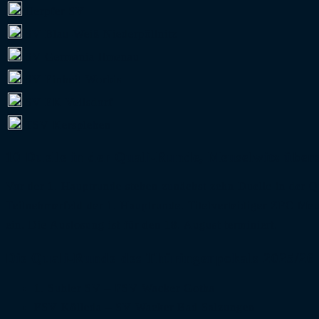
Herpfer SV
SV Blau-Weiß Niederpöllnitz
SV Germania Ilmenau
SV Einheit Worbis
SV EK Veilsdorf
TSV Kerspleben
10 Duelle in der Quali-Runde, Meuselwitz über
Vor der 1. Hauptrunde stehen zunächst zehn Duelle in der 
Teilnehmerfeld der 1. Hauptrunde. Titelverteidiger ZFC Meus
ein. Die Auslosung ist für den 18. August terminiert.
Die Quali-Runde des Thüringenpokals 2025/26
1. Suhler SV – FSV Wacker Gotha
FSV Kölleda – SV Wacker Bad Salzungen