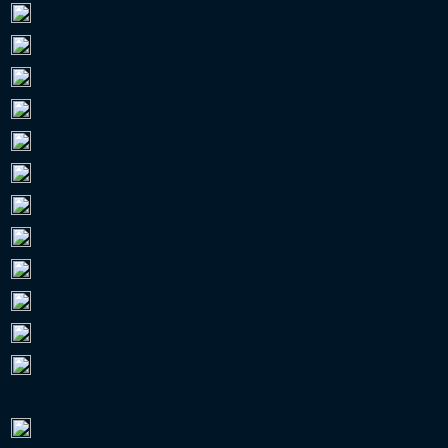
SV Grün-Weiß Siemerode
SV Großrudestedt
SV Jena-Zwätzen
SV Schmölln
SV Steinach
SV Wacker Bad Salzungen
TSV Bad Tennstedt
TSV Motor Gispersleben
VfB Apolda
VfB Artern
VfL Meiningen
VfR Bad Lobenstein
KREISOBERLIGA (VIII)
FSV Orlatal