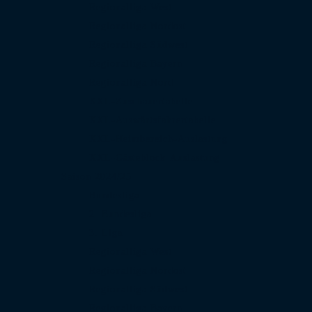
Regionalliga West
Regionalliga Nordost
Regionalliga Südwest
Regionalliga Bayern
Regionalliga Nord
XXL-Zuschauertabelle
XXL-Auswärtsfahrertabelle
XXL-Heimbereich-Auslastung
XXL-Gästeblock-Auslastung
Saison 2024/25
Bundesliga
2. Bundesliga
3. Liga
Regionalliga West
Regionalliga Nordost
Regionalliga Südwest
Regionalliga Bayern