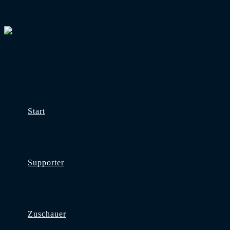
Zum Inhalt springen
Start
Supporter
Zuschauer