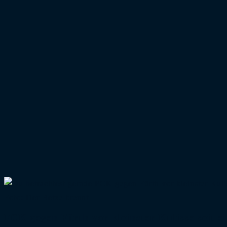
Foto: Der Betze brennt
FCK gegen Fürth vor kleinster Kulisse seit 