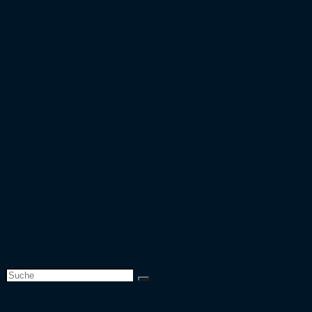
Bundesliga
2. Bundesliga
Saison 2019/20
Bundesliga
2. Bundesliga
3. Liga
DFB-Pokal
Europapokal
Top 50 Zuschauer
Top 25 Auswärtsfahrer
Europapokal
Verbandspokal
Team
Website-Suche umschalten