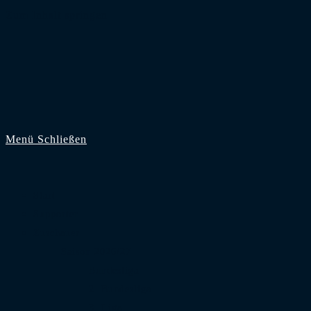
Zum Inhalt springen
Menü
Schließen
Start
Supporter
Zuschauer
Saison 2026/27
Bundesliga
2. Bundesliga
3. Liga