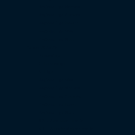
Regionalliga Nordost
Regionalliga Südwest
Regionalliga Bayern
Regionalliga West
Regionalliga Nord
Saison 2025/26
Bundesliga
2. Bundesliga
3. Liga
Regionalliga West
Regionalliga Nordost
Regionalliga Südwest
Regionalliga Bayern
Regionalliga Nord
XXL-Zuschauertabelle
XXL-Auswärtsfahrertabelle