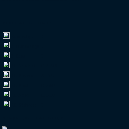
ZUSCHAUER 2026/27
Bundesliga
0
2. Bundesliga
0
3. Liga
0
RL Nordost
112.246
RL Bayern
26.522
RL West
10.669
RL Nord
10.218
RL Südwest
0
VERBANDSPOKAL-GUIDE