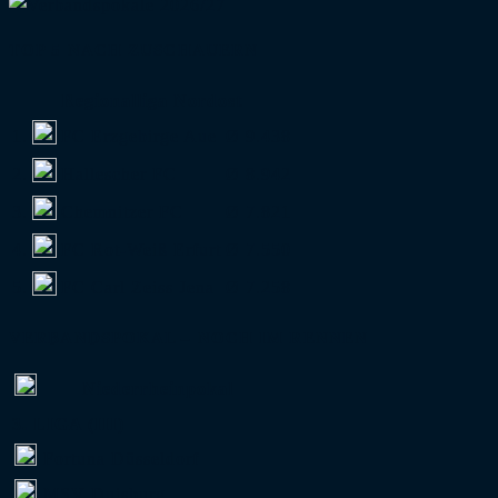
TOP 5 NACH ZUSCHAUERN
Regionalliga Nordost
1.
FC Erzgebirge Aue
Ø 9.438
2.
Hallescher FC
Ø 8.942
3.
Chemnitzer FC
Ø 7.821
4.
FC Rot-Weiß Erfurt
Ø 7.550
5.
FC Carl Zeiss Jena
Ø 7.258
VERBANDSPOKAL – NOCH IM RENNEN
Niederrheinpokal
3. LIGA (III)
Fortuna Düsseldorf
MSV Duisburg