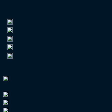
TOP 5 NACH ZUSCHAUERN
Regionalliga Nordost
1.
Hallescher FC
Ø 8.942
2.
FC Erzgebirge Aue
Ø 8.611
3.
Chemnitzer FC
Ø 7.821
4.
FC Rot-Weiß Erfurt
Ø 7.550
5.
FC Carl Zeiss Jena
Ø 7.258
VERBANDSPOKAL – NOCH IM RENNEN
Niederrheinpokal
3. LIGA (III)
Fortuna Düsseldorf
MSV Duisburg
Rot-Weiss Essen