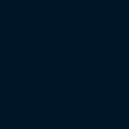
XXL-Heimbereich-Auslastung
XXL-Gästeblock-Auslastung
Saison 2024/25
Bundesliga
2. Bundesliga
3. Liga
Regionalliga West
Regionalliga Nordost
Regionalliga Südwest
Regionalliga Bayern
Regionalliga Nord
XXL-Zuschauertabelle
XXL-Auswärtsfahrertabelle
Saison 2023/24
Bundesliga
2. Bundesliga
3. Liga