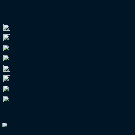
ZUSCHAUER 2026/27
Bundesliga
0
2. Bundesliga
0
3. Liga
0
RL Nordost
101.981
RL Bayern
26.522
RL West
10.669
RL Nord
10.218
RL Südwest
0
VERBANDSPOKAL-GUIDE