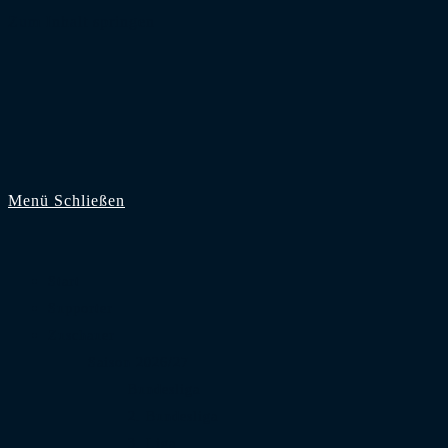
Zum Inhalt springen
Menü
Schließen
Start
Supporter
Zuschauer
Saison 2026/27
Bundesliga
2. Bundesliga
3. Liga