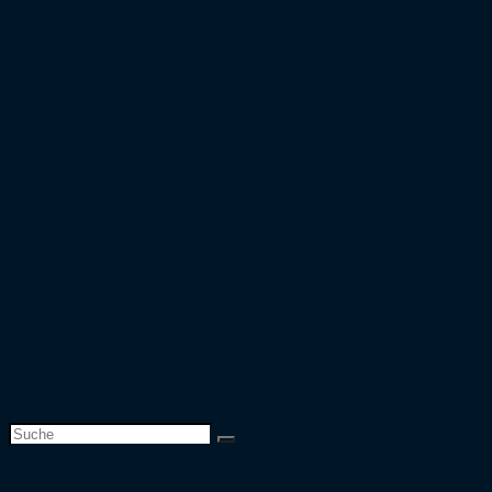
Bundesliga
2. Bundesliga
Saison 2019/20
Bundesliga
2. Bundesliga
3. Liga
DFB-Pokal
Europapokal
Top 50 Zuschauer
Top 25 Auswärtsfahrer
Europapokal
Verbandspokal
Team
Website-Suche umschalten