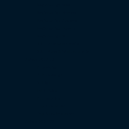
Regionalliga West
Regionalliga Nordost
Regionalliga Südwest
Regionalliga Bayern
Regionalliga Nord
XXL-Zuschauertabelle
XXL-Auswärtsfahrertabelle
Saison 2022/23
Bundesliga
2. Bundesliga
3. Liga
DFB-Pokal
Europapokal
Top Zuschauer
Top Auswärtsfahrer
Saison 2021/22