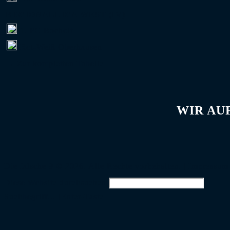
REGIONALLIGA WEST (IV)
1. FC Bocholt
Rot-Weiß Oberhausen
→ Zur kompletten Tabelle
WIR AU
Die falsche 9 © 2026. Alle Rechte vorbehalten. |
Impressum
Diese Website durchsuchen
Suchbegriff... [Enter-Taste]