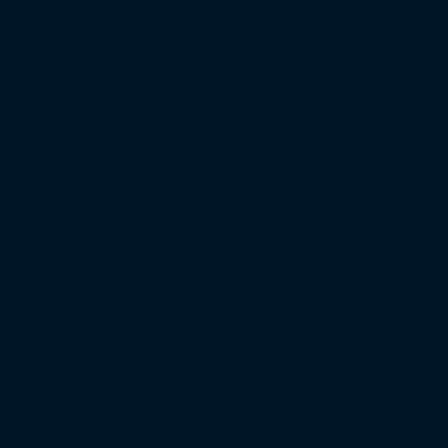
Borussia M’gladbach – Fortuna Düsseldorf:
Schlechte Vor
datiert aus dem November 1984. Vormittags treffen bereits 
Holstein Kiel – Hannover 96
: Die einen haben den Trainer
Beide bisher nur mit fünf Punkten, Kiel stellt dazu die schle
Eintracht Frankfurt – Borussia Dortmund
: Beide waren i
Wochenende. Die letzten 5 Heimspiele gegen den BVB sind 
Wacker Nordhausen – RW Erfurt
: Während Nordhausen de
Erfurter weiter von ihrer Strahlkraft und Historie. Mit ein
Hertha BSC – SC Paderborn
: Bei bisher nur einem Unent
die wollen bei derselben Ausgangssituation auch dringend p
Quelle
: Die falsche 9