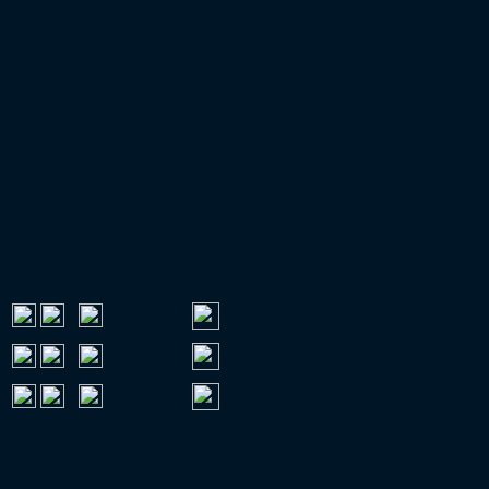
Weitere Artikel ansehen
Vorheriger Beitrag
Games To Watch #6
Nächster Beitrag
Games To Watch #8
VERMARKTUNGSPARTNER
FUSSBALL IM FREE-TV
Freitag
:
19:00 Uhr
:
19:00 Uhr
:
20:30 Uhr
EUROPAPOKAL-QUALIFIKATION