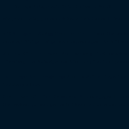
Beitrags-Kategorie:
2019/20
/
Games To Watch
Wie jeden Freitag gibt es auch heute die 9 Games To Watch 
VfB Stuttgart – SpVgg Greuther Fürth
: Etwas überraschen
unbesiegt, Stuttgart ist gar noch ungeschlagen. Der VfB war
Viktoria Köln – Eintracht Braunschweig
: Duell zwischen 
Höhenberg. Der Aufsteiger aus Köln trumpft auf und gewann z
Hamburger SV – Erzgebirge Aue
: Es läuft im Erzgebirge.
Stadtderby alt aus.
Chemnitzer FC – Carl Zeiss Jena
: 3 Punkte gegen 1 Punk
überraschend gut war, geht es in Chemnitz drunter und drüber