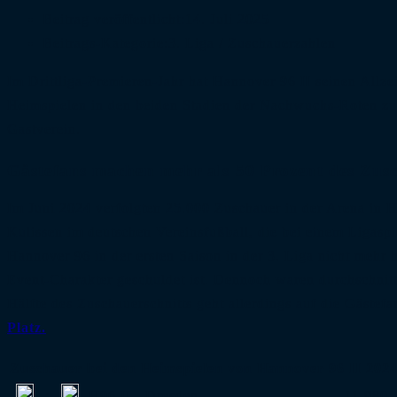
Beitrag veröffentlicht:
14. Juli 2025
Beitrags-Kategorie:
3. Liga
/
Zuschauerzahlen
Im Drittliga-Premieren-Jahr hat Hannover 96 II seinen Allz
Heimspielen in den beiden Stadien der Nachwuchs-Roten zu G
Gastverein.
Gästefans machen mehr als 50 Prozent des Zusc
Im Juni 2024 verfolgten 25.000 Zuschauer in der Arena in 
Kulissen im deutschen Vereinsfußball, die bei einem Ligasp
Hannover 96 in der ersten Saison in der 3. Liga nicht mehr 
Event-Charakter geschuldet ist. Dennoch waren durchschnitt
Hälfte des Zuschauerschnitts geht allerdings auf die Gästef
Platz.
Zuschauer bei den Heimspielen von Hannover 96 II 2024
:
H96 II - Dresden
11.980