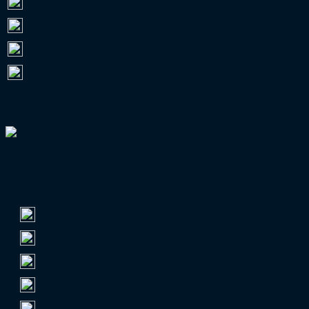
RL Bayern
26.522
RL West
10.669
RL Nord
10.218
RL Südwest
0
VERBANDSPOKAL-GUIDE
TOP 5 NACH ZUSCHAUERN
Regionalliga Nordost
1.
FC Erzgebirge Aue
Ø 9.438
2.
Hallescher FC
Ø 8.942
3.
Chemnitzer FC
Ø 7.821
4.
FC Rot-Weiß Erfurt
Ø 7.550