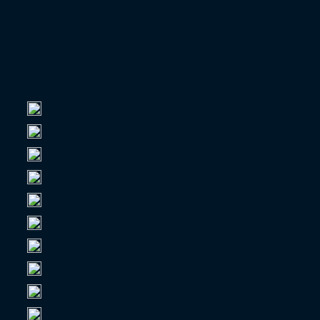
Deutschlandweite Zuschauertabelle 2024/25
Zwischen dem VfB Oldenburg und Rot-Weiß Oberhausen reiht
Zuschauertabelle ein.
Zuschauerschnitt
51.
Kickers Offenbach
6.767
52.
FC Rot-Weiß Erfurt
6.306
53.
SV Meppen
6.130
54.
SpVgg Unterhaching
5.737
55.
FC Ingolstadt 04
5.724
56.
Lok Leipzig
5.565
57.
FSV Zwickau
5.425
58.
Chemnitzer FC
5.383
59.
Stuttgarter Kickers
4.738
60.
BSG Chemie Leipzig
4.729