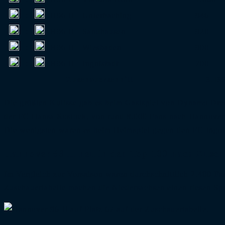
:
H96 II - Unterhaching
946
:
H96 II - Sandhausen
920
:
H96 II - Wiesbaden
900
:
H96 II - Ingolstadt
700
Zuschauerschnitt
3.19
Die größten Kulisse gab es beim Gastspiel von Dynamo Dres
der FC Hansa Rostock, von rund 8.000 Fans nach Hannover b
Die wenigsten waren es beim Heimspiel gegen den FC Ingol
Hannover 96 II neu in den Top 100 nach Zusc
Im Vergleich zur Vorsaison waren durchschnittlich 2.400 Fa
Zuschauertabelle machen die Niedersachsen einen riesen Spr