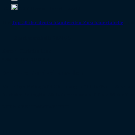
75.
KSV Hessen Kassel
2.642
Die
Top 50 der deutschlandweiten Zuschauertabelle
finde
Zuschauertabelle 2024/25
Autor:
Christian Link
Quelle:
Die falsche 9
Weitere Artikel ansehen
Vorheriger Beitrag
VfB Oldenburg auf Platz 68 der Zuschaue
Nächster Beitrag
Rot-Weiß Oberhausen auf Platz 66 der Zusc
VERMARKTUNGSPARTNER
FUSSBALL IM FREE-TV