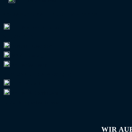
5.
FC Carl Zeiss Jena
Ø 7.258
VERBANDSPOKAL – NOCH IM RENNEN
Niederrheinpokal
3. LIGA (III)
Fortuna Düsseldorf
MSV Duisburg
Rot-Weiss Essen
REGIONALLIGA WEST (IV)
1. FC Bocholt
Rot-Weiß Oberhausen
→ Zur kompletten Tabelle
WIR AU