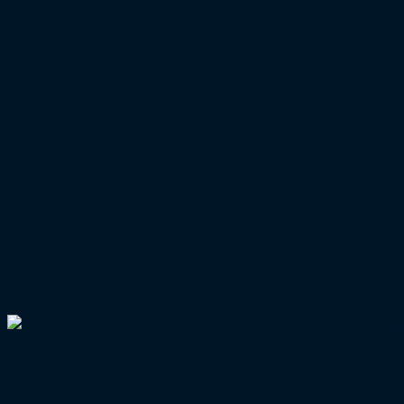
Foto: Instagram: @nur.energie
Hannover 96 II auf Platz 67 der Zuschauertab