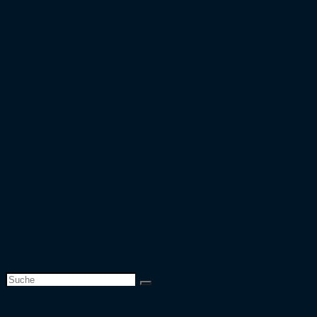
Bundesliga
2. Bundesliga
Saison 2019/20
Bundesliga
2. Bundesliga
3. Liga
DFB-Pokal
Europapokal
Top 50 Zuschauer
Top 25 Auswärtsfahrer
Europapokal
Verbandspokal
Team
Website-Suche umschalten