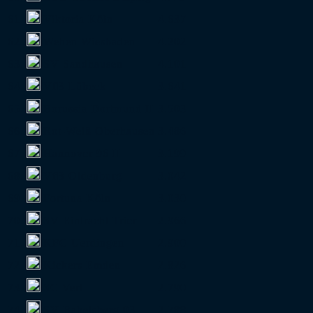
61.
Viktoria Köln
4.637
62.
Wehen Wiesbaden
4.202
63.
SV Sandhausen
4.101
64.
VfB Lübeck
3.641
65.
Borussia Dortmund II
3.503
66.
Rot-Weiß Oberhausen
3.486
67.
Hannover 96 II
3.199
68.
VfB Oldenburg
3.042
69.
Fortuna Köln
3.030
70.
SV Eintracht Trier
2.966
71.
KFC Uerdingen
2.900
72.
Kickers Emden
2.826
73.
SC Verl
2.790
74.
SV Babelsberg 03
2.788