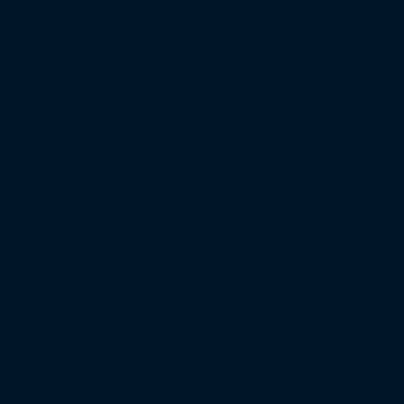
XXL-Heimbereich-Auslastung
XXL-Gästeblock-Auslastung
Saison 2024/25
Bundesliga
2. Bundesliga
3. Liga
Regionalliga West
Regionalliga Nordost
Regionalliga Südwest
Regionalliga Bayern
Regionalliga Nord
XXL-Zuschauertabelle
XXL-Auswärtsfahrertabelle
Saison 2023/24
Bundesliga
2. Bundesliga
3. Liga