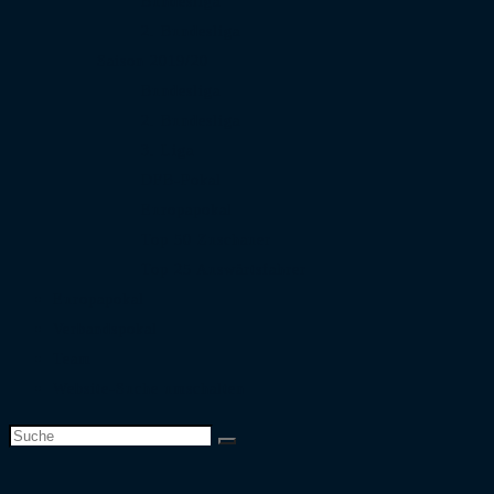
Bundesliga
2. Bundesliga
Saison 2019/20
Bundesliga
2. Bundesliga
3. Liga
DFB-Pokal
Europapokal
Top 50 Zuschauer
Top 25 Auswärtsfahrer
Europapokal
Verbandspokal
Team
Website-Suche umschalten