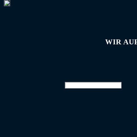
Rot-Weiß Oberhausen
→ Zur kompletten Tabelle
WIR AU
Die falsche 9 © 2026. Alle Rechte vorbehalten. |
Impressum
Diese Website durchsuchen
Suchbegriff... [Enter-Taste]