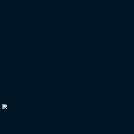
Foto: Instagram: @foto_matze
Hannover 96 startet vor Rekordkulisse gegen