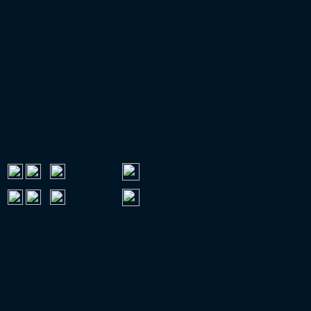
Vorheriger Beitrag
Schalke 04 führt Dauerkarten-Ranking der
Nächster Beitrag
Dresden sorgt für größte Auftakt-Kulisse in 
VERMARKTUNGSPARTNER
FUSSBALL IM FREE-TV
Samstag
:
14:30 Uhr
:
20:30 Uhr
EUROPAPOKAL-QUALIFIKATION
ZUSCHAUER 2026/27