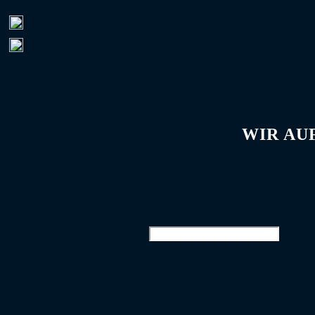
REGIONALLIGA WEST (IV)
1. FC Bocholt
Rot-Weiß Oberhausen
→ Zur kompletten Tabelle
WIR AU
Die falsche 9 © 2026. Alle Rechte vorbehalten. |
Impressum
Diese Website durchsuchen
Suchbegriff... [Enter-Taste]