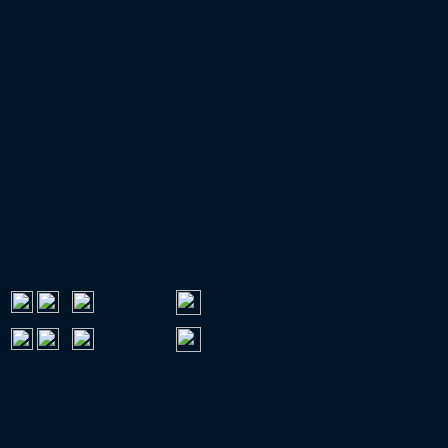
Weitere Artikel ansehen
Vorheriger Beitrag
DFB terminiert Spieltage der 3. Liga bis
Nächster Beitrag
Aufstiegsreform zur 3. Liga: So könnte ein
VERMARKTUNGSPARTNER
FUSSBALL IM FREE-TV
Samstag
:
14:30 Uhr
:
20:30 Uhr
EUROPAPOKAL-QUALIFIKATION