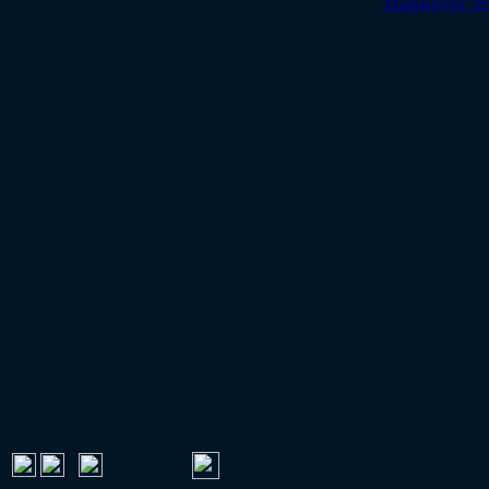
Fußball-Unterhaus bereits die Duelle zwischen
Hannover 96 
Aufeinandertreffen von Dynamo Dresden und Schalke 04 am 
Autor:
Christian Link
Quelle:
Die falsche 9
Weitere Artikel ansehen
Vorheriger Beitrag
Spielplan 2. Liga: Hannover trifft am 1. S
Nächster Beitrag
DFL terminiert die ersten beiden Spieltage 
VERMARKTUNGSPARTNER
FUSSBALL IM FREE-TV
Samstag
:
14:30 Uhr