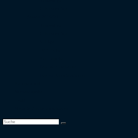
Bundesliga
2. Bundesliga
Saison 2019/20
Bundesliga
2. Bundesliga
3. Liga
DFB-Pokal
Europapokal
Top 50 Zuschauer
Top 25 Auswärtsfahrer
Europapokal
Verbandspokal
Team
Website-Suche umschalten