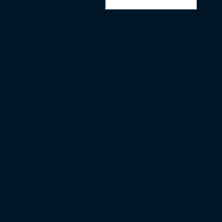
Diese Website durchsuchen
Suchbegriff... [Enter-Taste]