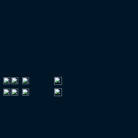
Vorheriger Beitrag
Historienspieltag: 8. Spieltag 1973/74
Nächster Beitrag
2. DFB-Pokal-Runde 2001/02
VERMARKTUNGSPARTNER
FUSSBALL IM FREE-TV
Samstag
:
14:30 Uhr
:
20:30 Uhr
EUROPAPOKAL-QUALIFIKATION
ZUSCHAUER 2026/27