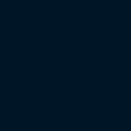
Regionalliga Nordost
Regionalliga Südwest
Regionalliga Bayern
Regionalliga West
Regionalliga Nord
Saison 2025/26
Bundesliga
2. Bundesliga
3. Liga
Regionalliga West
Regionalliga Nordost
Regionalliga Südwest
Regionalliga Bayern
Regionalliga Nord
XXL-Zuschauertabelle
XXL-Auswärtsfahrertabelle