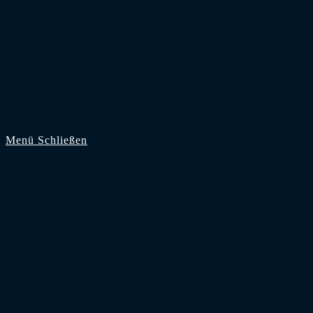
Zum Inhalt springen
Menü
Schließen
Start
Supporter
Zuschauer
Saison 2026/27
Bundesliga
2. Bundesliga
3. Liga