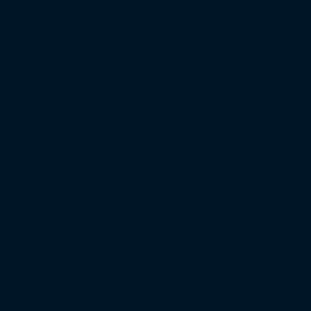
In NRW holt Kiel seine Punkte und Siege
In Köln hofft die Kieler Sportvereinigung auf ihren zweiten
Rapp beim 3:2-Erstrundensieg bei Alemannia Aachen. In der 
Nordrhein-Westfalen. Im September gab es einen Punkt in 
Stadion in Köln nahezu ausverkauft
Vor knapp 50.000 Zuschauern läuft Holstein Kiel am Diensta
ausverkauft, Restkarten gibt es noch für die VIP-Bereiche.
D
Zuschauern und belegt damit den achten Platz in der de
Niederlagen gegen Darmstadt und Paderborn kippt allerding
wurde lautstark die Entlassung von Sportchef Christian Kelle
Bei beiden Mannschaften liegt der letzte Einzug in das Ach
vor drei Jahren in Stuttgart, Holstein Kiel vor vier Jahren
fürs Achtelfinale?