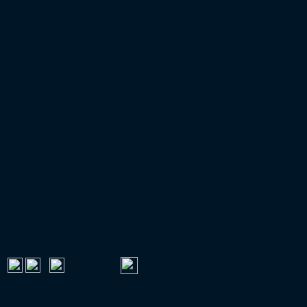
Autor:
Christian Link
Quelle:
Die falsche 9
Weitere Artikel ansehen
Vorheriger Beitrag
Elversberg: Größter Gästeanhang aller Ze
Nächster Beitrag
Fans des 1. FC Nürnberg machen Hoffenhe
VERMARKTUNGSPARTNER
FUSSBALL IM FREE-TV
Donnerstag
:
19:00 Uhr
EUROPAPOKAL-QUALIFIKATION