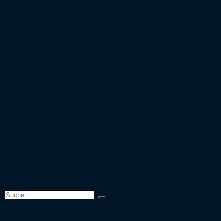
Bundesliga
2. Bundesliga
Saison 2019/20
Bundesliga
2. Bundesliga
3. Liga
DFB-Pokal
Europapokal
Top 50 Zuschauer
Top 25 Auswärtsfahrer
Europapokal
Verbandspokal
Team
Website-Suche umschalten