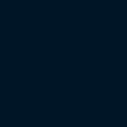
Regionalliga West
Regionalliga Nordost
Regionalliga Südwest
Regionalliga Bayern
Regionalliga Nord
XXL-Zuschauertabelle
XXL-Auswärtsfahrertabelle
Saison 2022/23
Bundesliga
2. Bundesliga
3. Liga
DFB-Pokal
Europapokal
Top Zuschauer
Top Auswärtsfahrer
Saison 2021/22