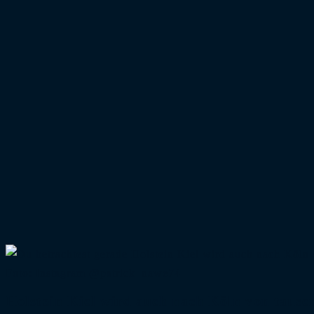
Foto: Instagram @patrick_nawe74
Holstein Kiel wird auch nach Köln von tause