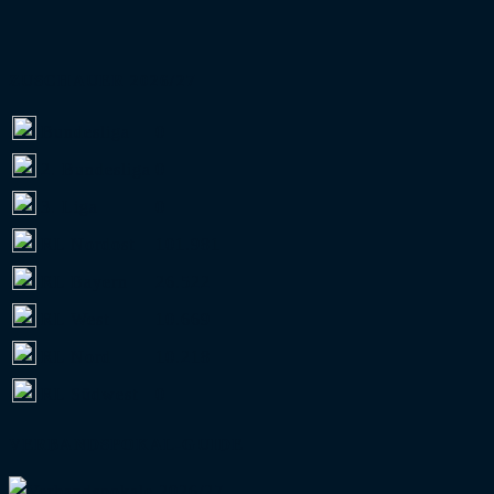
ZUSCHAUER 2026/27
Bundesliga
0
2. Bundesliga
0
3. Liga
0
RL Nordost
101.981
RL Bayern
26.522
RL West
10.669
RL Nord
10.218
RL Südwest
0
VERBANDSPOKAL-GUIDE