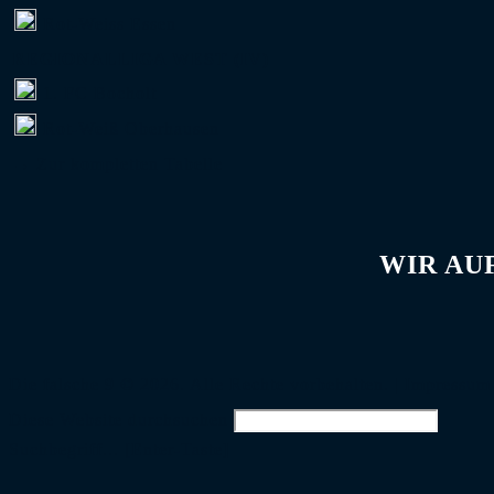
Rot-Weiss Essen
REGIONALLIGA WEST (IV)
1. FC Bocholt
Rot-Weiß Oberhausen
→ Zur kompletten Tabelle
WIR AU
Die falsche 9 © 2026. Alle Rechte vorbehalten. |
Impressum
Diese Website durchsuchen
Suchbegriff... [Enter-Taste]