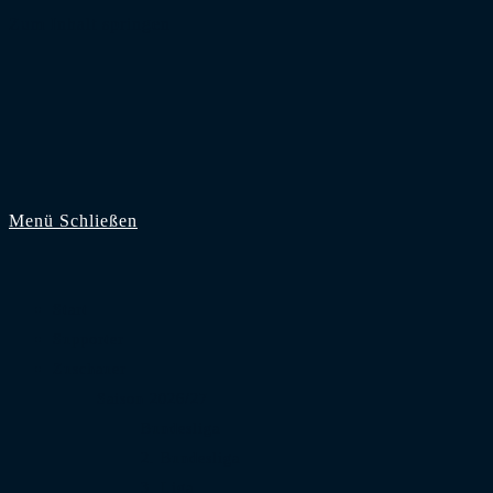
Zum Inhalt springen
Menü
Schließen
Start
Supporter
Zuschauer
Saison 2026/27
Bundesliga
2. Bundesliga
3. Liga