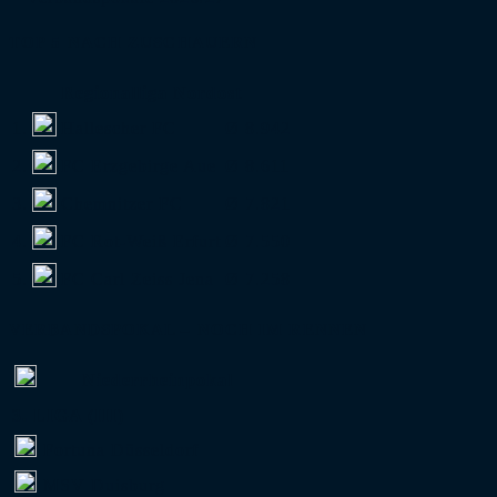
TOP 5 NACH ZUSCHAUERN
Regionalliga Nordost
1.
Hallescher FC
Ø 8.942
2.
FC Erzgebirge Aue
Ø 8.611
3.
Chemnitzer FC
Ø 7.821
4.
FC Rot-Weiß Erfurt
Ø 7.550
5.
FC Carl Zeiss Jena
Ø 7.258
VERBANDSPOKAL – NOCH IM RENNEN
Niederrheinpokal
3. LIGA (III)
Fortuna Düsseldorf
MSV Duisburg