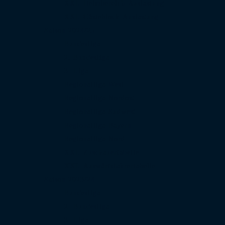
XXL-Heimbereich-Auslastung
XXL-Gästeblock-Auslastung
Saison 2024/25
Bundesliga
2. Bundesliga
3. Liga
Regionalliga West
Regionalliga Nordost
Regionalliga Südwest
Regionalliga Bayern
Regionalliga Nord
XXL-Zuschauertabelle
XXL-Auswärtsfahrertabelle
Saison 2023/24
Bundesliga
2. Bundesliga
3. Liga