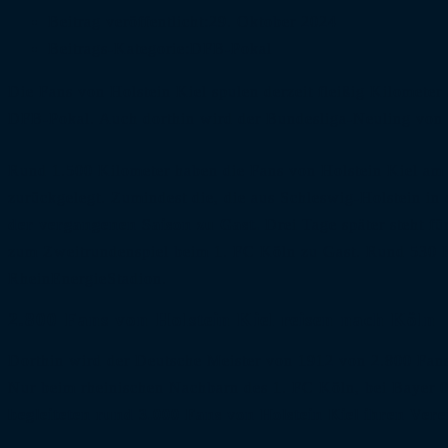
Beitrag veröffentlicht:
29. Oktober 2024
Beitrags-Kategorie:
DFB-Pokal
Die Fans von Holstein Kiel spulen derzeit fleißig Kilomete
DFB-Pokal. Auch dorthin wird der Bundesliga-Neuling von m
Rund 1.500 Kilometer haben die Fans von Holstein Kiel am
zurückgelegt. Zumindest die, die aus Schleswig-Holstein in 
der vergangenen Saison zu Gast.
Drei Tage später steht fü
zum Zweitrundenspiel beim 1. FC Köln zu Gast. Rund 530 Ki
RheinEnergieStadion.
2.800 Fans von Holstein Kiel reisen nach Köln
Dorthin wird der Deutsche Meister von 1912 von 2.800 Fans b
Nur beim rheinischen Nachbarn des 1. FC Köln, bei Bayer 
begleiteten rund 3.000 Fans von Holstein Kiel ihren Ver