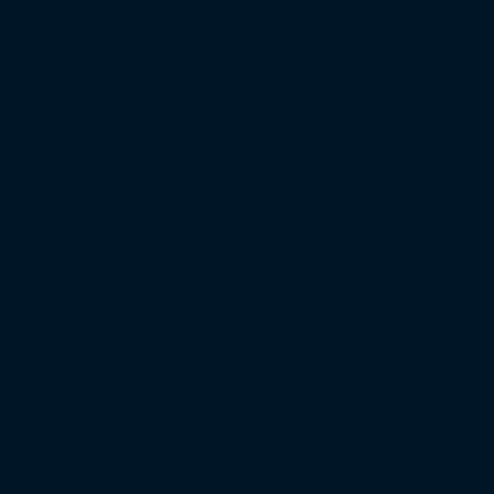
XXL-Heimbereich-Auslastung
XXL-Gästeblock-Auslastung
Saison 2024/25
Bundesliga
2. Bundesliga
3. Liga
Regionalliga West
Regionalliga Nordost
Regionalliga Südwest
Regionalliga Bayern
Regionalliga Nord
XXL-Zuschauertabelle
XXL-Auswärtsfahrertabelle
Saison 2023/24
Bundesliga
2. Bundesliga
3. Liga