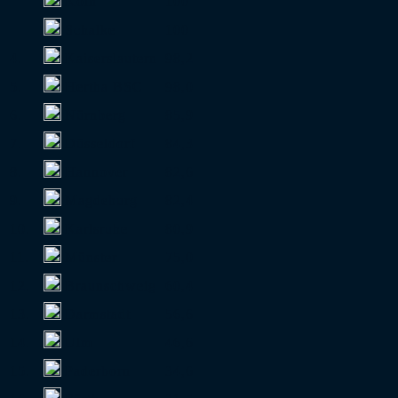
Köln
100
Schalke
100
4.
Kaiserslautern
98,2
5.
Hertha BSC
98,0
6.
Nürnberg
85,9
7.
Düsseldorf
84,3
8.
Hannover
82,6
9.
Magdeburg
82,4
10.
Karlsruhe
80,9
11.
Münster
75,0
12.
Braunschweig
60,4
13.
Darmstadt
56,6
14.
Ulm
46,6
15.
Paderborn
34,6