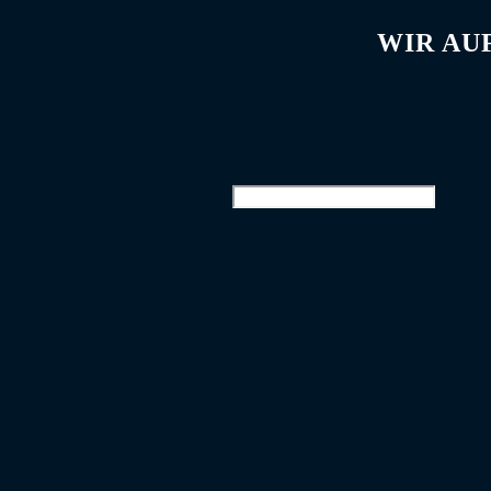
WIR AU
Die falsche 9 © 2026. Alle Rechte vorbehalten. |
Impressum
Diese Website durchsuchen
Suchbegriff... [Enter-Taste]