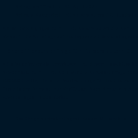
Beitrag veröffentlicht:
30. April 2025
Beitrags-Kategorie:
1. FC Kaiserslautern
/
2. Bundeslig
Am Mittwoch gingen beim 1. FC Kaiserslautern die Karten fü
Verkauf. Die Nachfrage auf das begrenzte Gästekontingent 
Höhere Ticketnachfrage für Kaiserslautern-Spie
Köln ist gefragter als Leverkusen – zu diesem Entschluss k
Saisonfinale beim 1. FC Köln war die Kartennachfrage höhe
100.000 Geräte
, die in der Warteschlange für das Gästekon
Partie in der Domstadt zur Verfügung. Nach Abzug von Ausw
Restkontingent in den Verkauf.
Das übrige Kartenkontingent, das am Mittwoch in den 