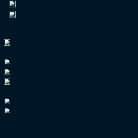
4.
FC Rot-Weiß Erfurt
8.226
5.
Chemnitzer FC
5.639
VERBANDSPOKAL – NOCH IM RENNEN
Niederrheinpokal
3. LIGA (III)
Fortuna Düsseldorf
MSV Duisburg
Rot-Weiss Essen
REGIONALLIGA WEST (IV)
1. FC Bocholt
Rot-Weiß Oberhausen
→ Zur kompletten Tabelle