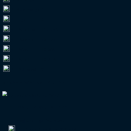
2. Bundesliga
0
3. Liga
0
RL Nordost
112.246
RL Bayern
26.522
RL West
10.669
RL Nord
10.218
RL Südwest
0
VERBANDSPOKAL-GUIDE
TOP 5 NACH ZUSCHAUERN
Regionalliga Nordost
1.
FC Erzgebirge Aue
Ø 9.438