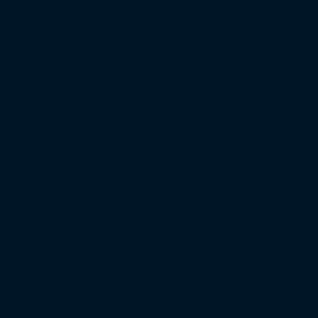
Regionalliga West
Regionalliga Nordost
Regionalliga Südwest
Regionalliga Bayern
Regionalliga Nord
XXL-Zuschauertabelle
XXL-Auswärtsfahrertabelle
Saison 2022/23
Bundesliga
2. Bundesliga
3. Liga
DFB-Pokal
Europapokal
Top Zuschauer
Top Auswärtsfahrer
Saison 2021/22