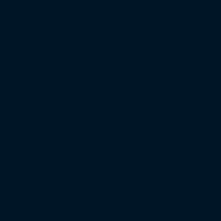
Beitrag veröffentlicht:
19. September 2025
Beitrags-Kategorie:
1. FC Kaiserslautern
/
2. Bundeslig
Der 1. FC Kaiserslautern empfängt am Freitagabend (18:30 
Teufel stellen gegen die Preußen ihren Zuschauer-Startrekor
Pfälzer.
Kaiserslautern auch gegen Münster vor großer 
Ausverkauftes Haus gegen den FC Schalke 04 (49.327 Zusc
Zuschauer) und nun ein nahezu ausverkaufter Heimbereich
Kaiserslautern ist groß wie nie. Für die Freitagabend-Parti
45.000 Tickets abgesetzt – davon 1.400 an die Fans aus de
erhältlich.
Startrekord aus der Vorsaison wird übertroffen
Zum ersten Mal in der Historie des viermaligen Deutschen M