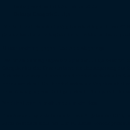
Beitrag veröffentlicht:
26. Februar 2025
Beitrags-Kategorie:
3. Liga
Die Partie zwischen der SpVgg Unterhaching und dem FC Ha
geforderten Überarbeitung des Sicherheitskonzeptes verpasst
Unterhaching gegen Rostock abgesagt
Das für am Sonntag angesetzte Spiel der 3. Liga zwischen
Gastgeber hat eine Frist versäumt, die eine Anpassung des S
Sicherheitskonzept, das von den Sicherheitsbehörden im So
mehr ausreichend. Da sicherheitsrelevante Vorgaben nicht 
keine Austragung von Drittligaspielen im Sportpark Unterha
Nachholtermin steht noch nicht fest
Eine Ausweichspielstätte konnte, nach Angaben des DFB, in 
Partie steht noch nicht fest. Der FC Hansa Rostock prüft au