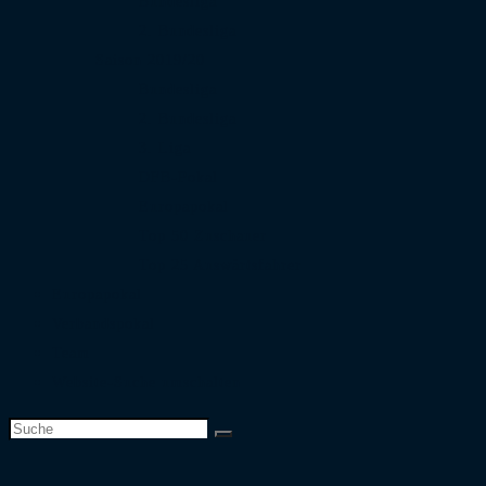
Bundesliga
2. Bundesliga
Saison 2019/20
Bundesliga
2. Bundesliga
3. Liga
DFB-Pokal
Europapokal
Top 50 Zuschauer
Top 25 Auswärtsfahrer
Europapokal
Verbandspokal
Team
Website-Suche umschalten