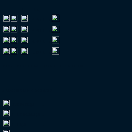
Sonntag
:
13:30 Uhr
:
13:30 Uhr
:
13:30 Uhr
:
15:00 Uhr
EUROPAPOKAL-QUALIFIKATION
ZUSCHAUER 2026/27
Bundesliga
0
2. Bundesliga
0
3. Liga
0