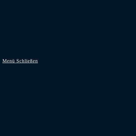
Zum Inhalt springen
Menü
Schließen
Start
Supporter
Zuschauer
Saison 2026/27
Bundesliga
2. Bundesliga
3. Liga