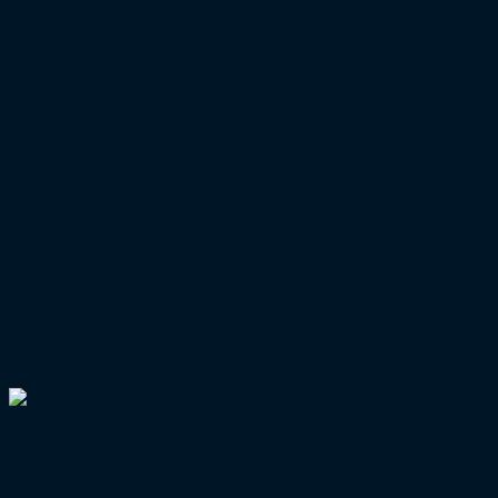
Foto: cr-fotos.de
Kein Sicherheitskonzept: Unterhaching gege