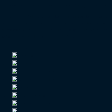
Höchster Zuschauerschnitt der SpVgg Unterhac
Insgesamt 83.221 Zuschauer kamen in dieser Saison zu den
über 6.400 Fans pro Spiel ist es der beste Zuschauerschnitt
durchschnittlich 10.700 Fans die Heimspiele im Sportpark Un
Münchner Vorstadt aktuell den 12. Platz.
Zuschauerschnitt
1.
Dresden
28.991
2.
Aachen
26.030
3.
Rostock
24.253
4.
Bielefeld
21.266
5.
Essen
16.957
6.
1860 München
15.000
7.
Osnabrück
14.649
8.
Cottbus
13.108