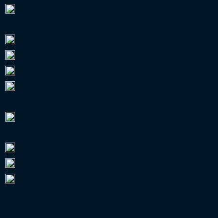
Darmstadt
4:0
75/76
VfR Heilbronn
79/80
1. FC Kaiserslaut
Heidenheim
5:2
17/18
Jahn Regensburg
Offenbach
5:2
80/81
Bayer 04 Leverku
Union Berlin
3:0
01/02
SSV Ulm 1846
Augsburg
3:0
13/14
Preußen Münster
15/16
SC Freiburg
Mainz
3:0
92/93
Freiburger FC
22/23
VfB Lübeck
Kiel
3:0
78/79
SC Herford
Paderborn
3:0
18/19
BSG Chemie Leip
Karlsruhe
3:0
78/79
FC Gütersloh
79/80
FC Augsburg
81/82
Wuppertaler SV