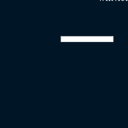
Die falsche 9 © 2026. Alle Rechte vorbehalten. |
Impressum
Diese Website durchsuchen
Suchbegriff... [Enter-Taste]