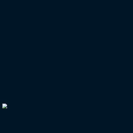
Foto: Instagram @makki.sport2
Köln und Stuttgart! Die höchsten DFB-Pokal-