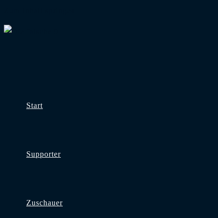
Zum Inhalt springen
Start
Supporter
Zuschauer