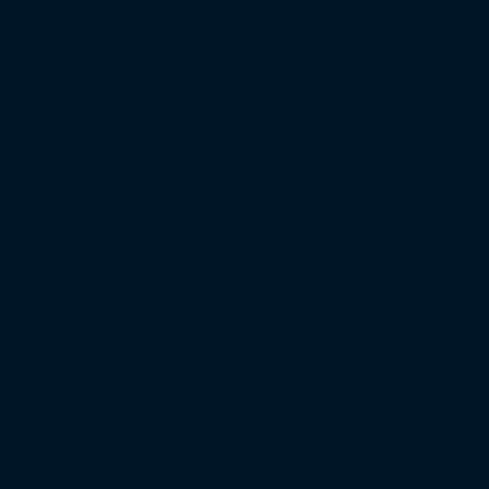
Start
Supporter
Zuschauer
Saison 2026/27
Bundesliga
2. Bundesliga
3. Liga
Regionalliga Nordost
Regionalliga Südwest
Regionalliga Bayern
Regionalliga West
Regionalliga Nord
Saison 2025/26
Bundesliga
2. Bundesliga
3. Liga