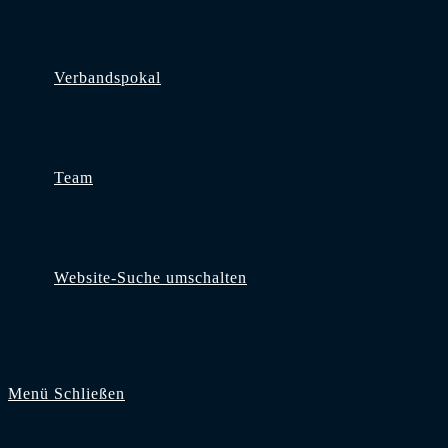
Verbandspokal
Team
Website-Suche umschalten
Menü
Schließen