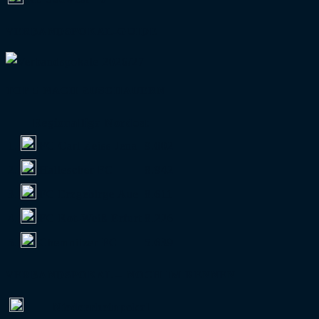
VERBANDSPOKAL-GUIDE
TOP 5 NACH ZUSCHAUERN
Regionalliga Nordost
1.
FC Carl Zeiss Jena
9.002
2.
Hallescher FC
8.942
3.
FC Erzgebirge Aue
8.611
4.
FC Rot-Weiß Erfurt
8.226
5.
Chemnitzer FC
5.639
VERBANDSPOKAL – NOCH IM RENNEN
Niederrheinpokal