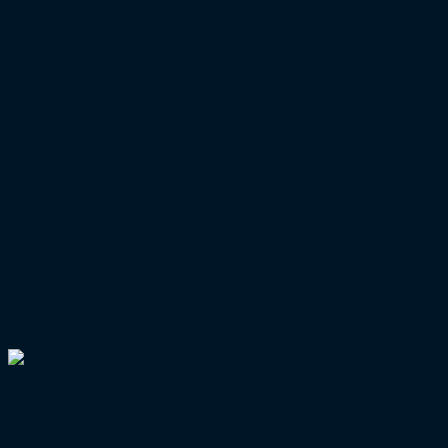
Foto: Instagram @timo.0711
Oberliga-Wahnsinn! Aalen mit größter Kulisse