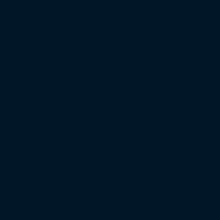
Regionalliga West
Regionalliga Nordost
Regionalliga Südwest
Regionalliga Bayern
Regionalliga Nord
XXL-Zuschauertabelle
XXL-Auswärtsfahrertabelle
Saison 2022/23
Bundesliga
2. Bundesliga
3. Liga
DFB-Pokal
Europapokal
Top Zuschauer
Top Auswärtsfahrer
Saison 2021/22