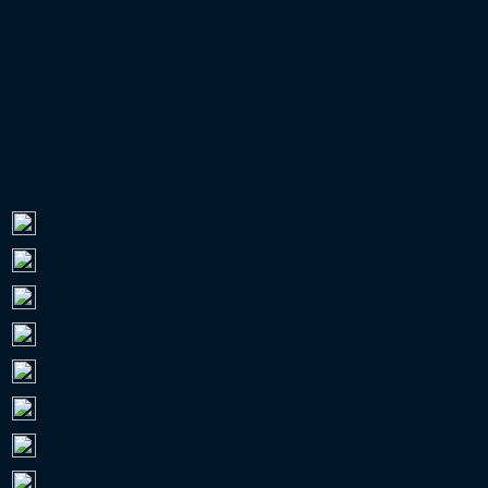
Mittwoch
EUROPAPOKAL-QUALIFIKATION
ZUSCHAUER 2026/27
Bundesliga
0
2. Bundesliga
0
3. Liga
0
RL Nordost
69.864
RL Bayern
26.522
RL West
10.669
RL Nord
10.218
RL Südwest
0