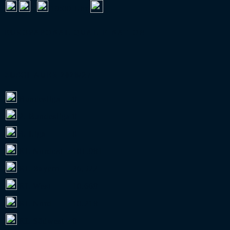
:
19:00 Uhr
EUROPAPOKAL-QUALIFIKATION
ZUSCHAUER 2026/27
Bundesliga
0
2. Bundesliga
0
3. Liga
0
RL Nordost
101.981
RL Bayern
26.522
RL West
10.669
RL Nord
10.218
RL Südwest
0