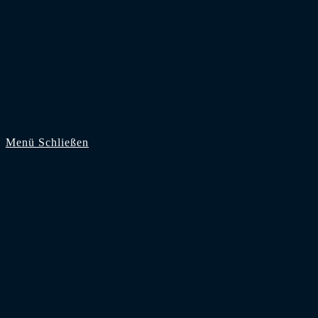
Zum Inhalt springen
Menü
Schließen
Start
Supporter
Zuschauer
Saison 2026/27
Bundesliga
2. Bundesliga
3. Liga