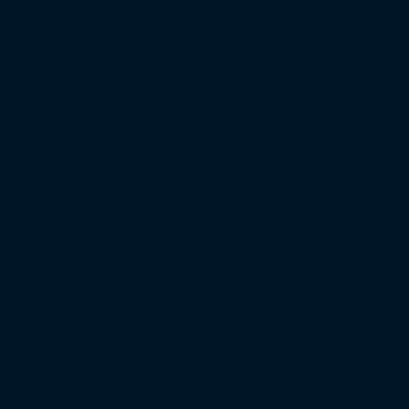
Regionalliga Nordost
Regionalliga Südwest
Regionalliga Bayern
Regionalliga West
Regionalliga Nord
Saison 2025/26
Bundesliga
2. Bundesliga
3. Liga
Regionalliga West
Regionalliga Nordost
Regionalliga Südwest
Regionalliga Bayern
Regionalliga Nord
XXL-Zuschauertabelle
XXL-Auswärtsfahrertabelle