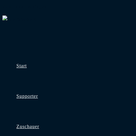
Zum Inhalt springen
Start
Supporter
Zuschauer