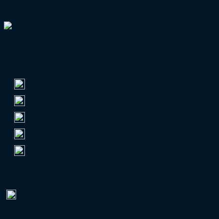
VERBANDSPOKAL-GUIDE
TOP 5 NACH ZUSCHAUERN
Regionalliga Nordost
1.
FC Carl Zeiss Jena
9.002
2.
Hallescher FC
8.942
3.
FC Erzgebirge Aue
8.611
4.
FC Rot-Weiß Erfurt
8.226
5.
Chemnitzer FC
5.639
VERBANDSPOKAL – NOCH IM RENNEN
Niederrheinpokal
3. LIGA (III)