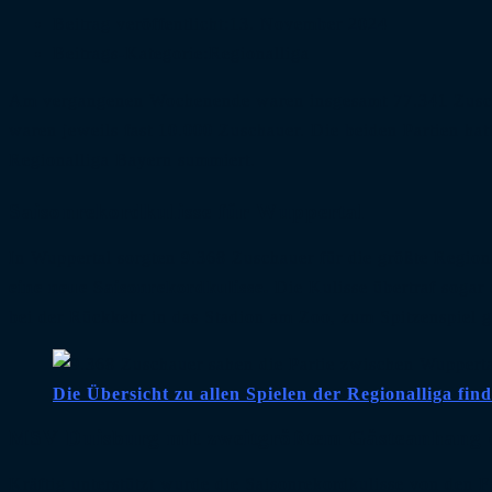
Beitrag veröffentlicht:
13. November 2024
Beitrags-Kategorie:
Regionalliga
Am vergangenen Wochenende waren insgesamt 77.341 Zuschau
waren jeweils fast 10.000 Zuschauer. Die beiden Partien hat
Regionalliga Bayern summiert.
Saisonrekordkulisse für Wuppertal
In Wuppertal sorgten 9.368 Zuschauer für die größte Region
eine neue Saisonrekordkulisse.
Die Kulisse übertraf sogar
bei der Rückkehr in das Stadion am Zoo, zum Spitzenspiel 
Die Übersicht zu allen Spielen der Regionalliga finde
MSV Duisburg mit zweitgrößtem Gästeanhang d
Kräftig unterstützt wurde die Saisonrekordkulisse von den 