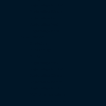
Regionalliga Nordost
Regionalliga Südwest
Regionalliga Bayern
Regionalliga West
Regionalliga Nord
Saison 2025/26
Bundesliga
2. Bundesliga
3. Liga
Regionalliga West
Regionalliga Nordost
Regionalliga Südwest
Regionalliga Bayern
Regionalliga Nord
XXL-Zuschauertabelle
XXL-Auswärtsfahrertabelle