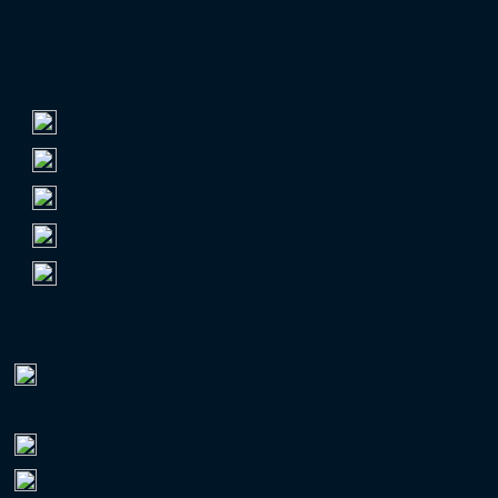
TOP 5 NACH ZUSCHAUERN
Regionalliga Nordost
1.
FC Erzgebirge Aue
Ø 9.438
2.
Hallescher FC
Ø 8.942
3.
Chemnitzer FC
Ø 7.821
4.
FC Rot-Weiß Erfurt
Ø 7.550
5.
FC Carl Zeiss Jena
Ø 7.258
VERBANDSPOKAL – NOCH IM RENNEN
Niederrheinpokal
3. LIGA (III)
Fortuna Düsseldorf
MSV Duisburg