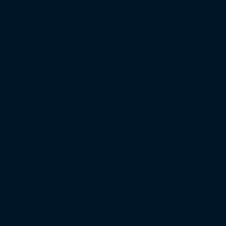
XXL-Heimbereich-Auslastung
XXL-Gästeblock-Auslastung
Saison 2024/25
Bundesliga
2. Bundesliga
3. Liga
Regionalliga West
Regionalliga Nordost
Regionalliga Südwest
Regionalliga Bayern
Regionalliga Nord
XXL-Zuschauertabelle
XXL-Auswärtsfahrertabelle
Saison 2023/24
Bundesliga
2. Bundesliga
3. Liga