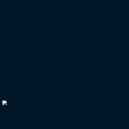
Foto: IMAGO
Regionalliga West: Fortuna Köln führt die Ja