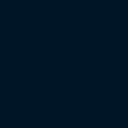
Regionalliga Nordost
Regionalliga Südwest
Regionalliga Bayern
Regionalliga West
Regionalliga Nord
Saison 2025/26
Bundesliga
2. Bundesliga
3. Liga
Regionalliga West
Regionalliga Nordost
Regionalliga Südwest
Regionalliga Bayern
Regionalliga Nord
XXL-Zuschauertabelle
XXL-Auswärtsfahrertabelle