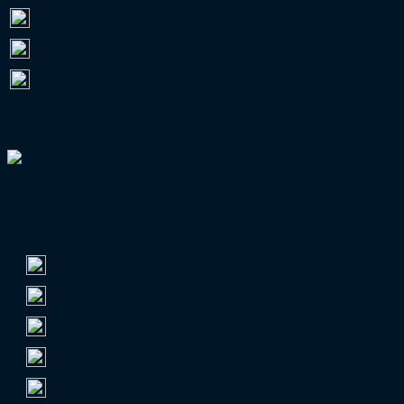
RL West
10.669
RL Nord
10.218
RL Südwest
0
VERBANDSPOKAL-GUIDE
TOP 5 NACH ZUSCHAUERN
Regionalliga Nordost
1.
FC Erzgebirge Aue
Ø 9.438
2.
Hallescher FC
Ø 8.942
3.
Chemnitzer FC
Ø 7.821
4.
FC Rot-Weiß Erfurt
Ø 7.550
5.
FC Carl Zeiss Jena
Ø 7.258