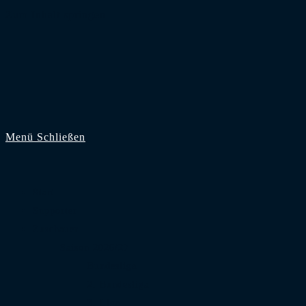
Zum Inhalt springen
Menü
Schließen
Start
Supporter
Zuschauer
Saison 2026/27
Bundesliga
2. Bundesliga
3. Liga