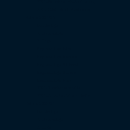
XXL-Heimbereich-Auslastung
XXL-Gästeblock-Auslastung
Saison 2024/25
Bundesliga
2. Bundesliga
3. Liga
Regionalliga West
Regionalliga Nordost
Regionalliga Südwest
Regionalliga Bayern
Regionalliga Nord
XXL-Zuschauertabelle
XXL-Auswärtsfahrertabelle
Saison 2023/24
Bundesliga
2. Bundesliga
3. Liga