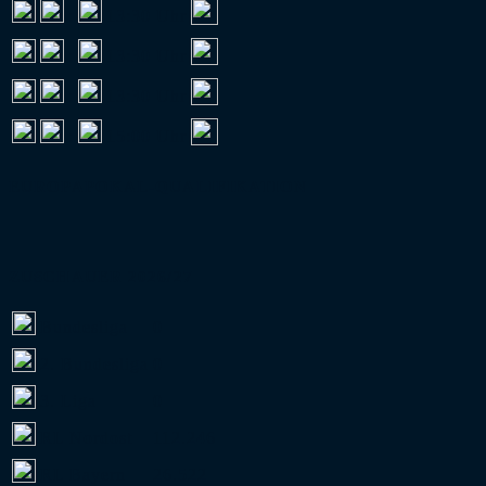
:
13:30 Uhr
:
13:30 Uhr
:
13:30 Uhr
:
15:00 Uhr
EUROPAPOKAL-QUALIFIKATION
ZUSCHAUER 2026/27
Bundesliga
0
2. Bundesliga
0
3. Liga
0
RL Nordost
112.246
RL Bayern
26.522