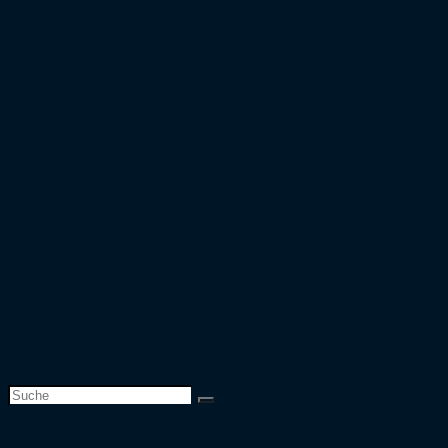
Bundesliga
2. Bundesliga
Saison 2019/20
Bundesliga
2. Bundesliga
3. Liga
DFB-Pokal
Europapokal
Top 50 Zuschauer
Top 25 Auswärtsfahrer
Europapokal
Verbandspokal
Team
Website-Suche umschalten