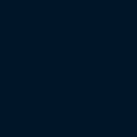
XXL-Heimbereich-Auslastung
XXL-Gästeblock-Auslastung
Saison 2024/25
Bundesliga
2. Bundesliga
3. Liga
Regionalliga West
Regionalliga Nordost
Regionalliga Südwest
Regionalliga Bayern
Regionalliga Nord
XXL-Zuschauertabelle
XXL-Auswärtsfahrertabelle
Saison 2023/24
Bundesliga
2. Bundesliga
3. Liga