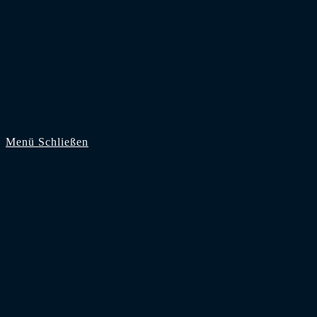
Zum Inhalt springen
Menü
Schließen
Start
Supporter
Zuschauer
Saison 2026/27
Bundesliga
2. Bundesliga
3. Liga