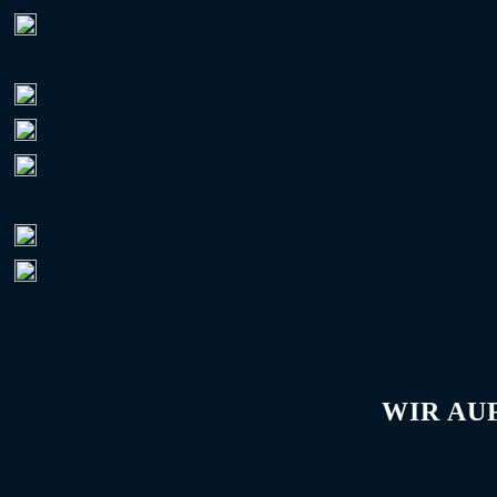
Niederrheinpokal
3. LIGA (III)
Fortuna Düsseldorf
MSV Duisburg
Rot-Weiss Essen
REGIONALLIGA WEST (IV)
1. FC Bocholt
Rot-Weiß Oberhausen
→ Zur kompletten Tabelle
WIR AU