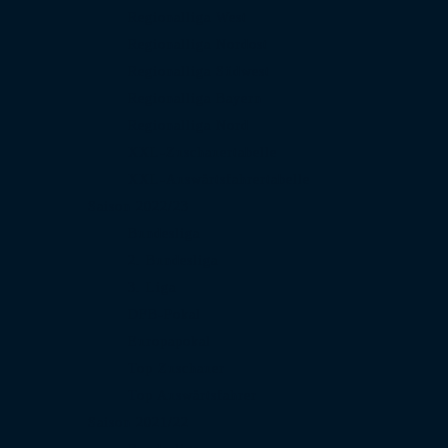
Regionalliga West
Regionalliga Nordost
Regionalliga Südwest
Regionalliga Bayern
Regionalliga Nord
XXL-Zuschauertabelle
XXL-Auswärtsfahrertabelle
Saison 2022/23
Bundesliga
2. Bundesliga
3. Liga
DFB-Pokal
Europapokal
Top Zuschauer
Top Auswärtsfahrer
Saison 2021/22