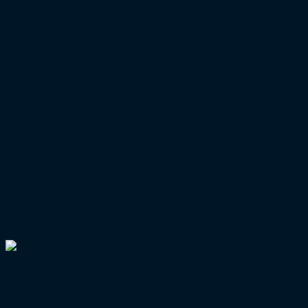
Foto: cr-fotos.de
Rot-Weiss Essen macht Spiel beim TSV Have