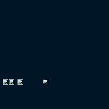
Bestellformular
[wpforms id=“5320″]
In Folge der Bestellung senden wir eine Mail mit der Best
versendet. Bitte beachtet, dass die Bestellbestätigung bis 
VERMARKTUNGSPARTNER
FUSSBALL IM FREE-TV
Donnerstag
:
19:00 Uhr
EUROPAPOKAL-QUALIFIKATION