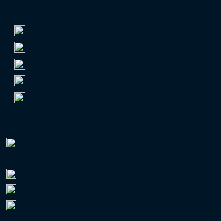
Regionalliga Nordost
1.
Hallescher FC
Ø 8.942
2.
FC Erzgebirge Aue
Ø 8.611
3.
Chemnitzer FC
Ø 7.821
4.
FC Rot-Weiß Erfurt
Ø 7.550
5.
FC Carl Zeiss Jena
Ø 7.258
VERBANDSPOKAL – NOCH IM RENNEN
Niederrheinpokal
3. LIGA (III)
Fortuna Düsseldorf
MSV Duisburg
Rot-Weiss Essen