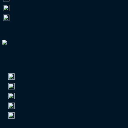
RL Nord
10.218
RL Südwest
0
VERBANDSPOKAL-GUIDE
TOP 5 NACH ZUSCHAUERN
Regionalliga Nordost
1.
FC Erzgebirge Aue
Ø 9.438
2.
Hallescher FC
Ø 8.942
3.
Chemnitzer FC
Ø 7.821
4.
FC Rot-Weiß Erfurt
Ø 7.550
5.
FC Carl Zeiss Jena
Ø 7.258