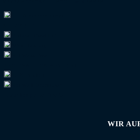
VERBANDSPOKAL – NOCH IM RENNEN
Niederrheinpokal
3. LIGA (III)
Fortuna Düsseldorf
MSV Duisburg
Rot-Weiss Essen
REGIONALLIGA WEST (IV)
1. FC Bocholt
Rot-Weiß Oberhausen
→ Zur kompletten Tabelle
WIR AU