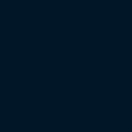
Regionalliga Nordost
Regionalliga Südwest
Regionalliga Bayern
Regionalliga West
Regionalliga Nord
Saison 2025/26
Bundesliga
2. Bundesliga
3. Liga
Regionalliga West
Regionalliga Nordost
Regionalliga Südwest
Regionalliga Bayern
Regionalliga Nord
XXL-Zuschauertabelle
XXL-Auswärtsfahrertabelle