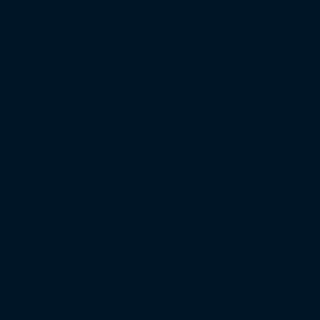
Regionalliga West
Regionalliga Nordost
Regionalliga Südwest
Regionalliga Bayern
Regionalliga Nord
XXL-Zuschauertabelle
XXL-Auswärtsfahrertabelle
Saison 2022/23
Bundesliga
2. Bundesliga
3. Liga
DFB-Pokal
Europapokal
Top Zuschauer
Top Auswärtsfahrer
Saison 2021/22