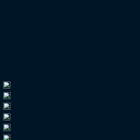
FUSSBALL IM FREE-TV
Montag
EUROPAPOKAL-QUALIFIKATION
ZUSCHAUER 2026/27
Bundesliga
0
2. Bundesliga
0
3. Liga
0
RL Nordost
112.246
RL Bayern
26.522
RL West
10.669