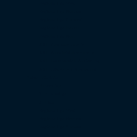
Regionalliga West
Regionalliga Nordost
Regionalliga Südwest
Regionalliga Bayern
Regionalliga Nord
XXL-Zuschauertabelle
XXL-Auswärtsfahrertabelle
XXL-Heimbereich-Auslastung
XXL-Gästeblock-Auslastung
Saison 2024/25
Bundesliga
2. Bundesliga
3. Liga
Regionalliga West
Regionalliga Nordost
Regionalliga Südwest
Regionalliga Bayern