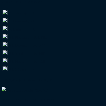
ZUSCHAUER 2026/27
Bundesliga
0
2. Bundesliga
0
3. Liga
0
RL Nordost
101.981
RL Bayern
26.522
RL West
10.669
RL Nord
10.218
RL Südwest
0
VERBANDSPOKAL-GUIDE
TOP 5 NACH ZUSCHAUERN