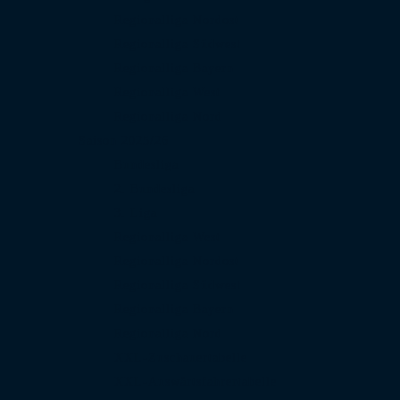
Regionalliga Nordost
Regionalliga Südwest
Regionalliga Bayern
Regionalliga West
Regionalliga Nord
Saison 2025/26
Bundesliga
2. Bundesliga
3. Liga
Regionalliga West
Regionalliga Nordost
Regionalliga Südwest
Regionalliga Bayern
Regionalliga Nord
XXL-Zuschauertabelle
XXL-Auswärtsfahrertabelle