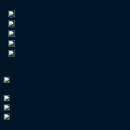
Regionalliga Nordost
1.
Hallescher FC
Ø 8.942
2.
FC Erzgebirge Aue
Ø 8.611
3.
Chemnitzer FC
Ø 7.821
4.
FC Rot-Weiß Erfurt
Ø 7.550
5.
FC Carl Zeiss Jena
Ø 7.258
VERBANDSPOKAL – NOCH IM RENNEN
Niederrheinpokal
3. LIGA (III)
Fortuna Düsseldorf
MSV Duisburg
Rot-Weiss Essen
REGIONALLIGA WEST (IV)