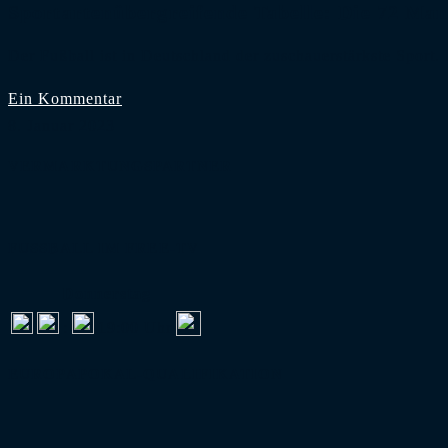
Sportartenübergreifende Tabelle: Die 72 Ma
Der Fußball ist in Deutschland der zuschauerstärkste Spor
Ein Kommentar
8. Januar 2023
VERMARKTUNGSPARTNER
FUSSBALL IM FREE-TV
Donnerstag
:
19:00 Uhr
EUROPAPOKAL-QUALIFIKATION