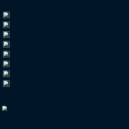
ZUSCHAUER 2026/27
Bundesliga
0
2. Bundesliga
0
3. Liga
0
RL Nordost
101.981
RL Bayern
26.522
RL West
10.669
RL Nord
10.218
RL Südwest
0
VERBANDSPOKAL-GUIDE
TOP 5 NACH ZUSCHAUERN