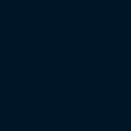
XXL-Heimbereich-Auslastung
XXL-Gästeblock-Auslastung
Saison 2024/25
Bundesliga
2. Bundesliga
3. Liga
Regionalliga West
Regionalliga Nordost
Regionalliga Südwest
Regionalliga Bayern
Regionalliga Nord
XXL-Zuschauertabelle
XXL-Auswärtsfahrertabelle
Saison 2023/24
Bundesliga
2. Bundesliga
3. Liga