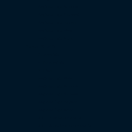
Regionalliga Nordost
Regionalliga Südwest
Regionalliga Bayern
Regionalliga West
Regionalliga Nord
Saison 2025/26
Bundesliga
2. Bundesliga
3. Liga
Regionalliga West
Regionalliga Nordost
Regionalliga Südwest
Regionalliga Bayern
Regionalliga Nord
XXL-Zuschauertabelle
XXL-Auswärtsfahrertabelle