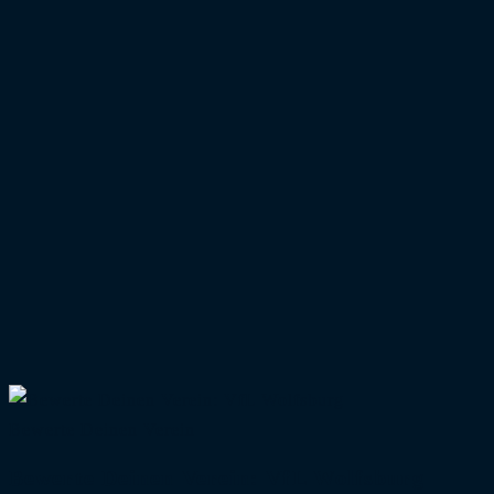
Bewerte Deinen Verein
Bewerte Deinen Verein: VfL Wolfsburg