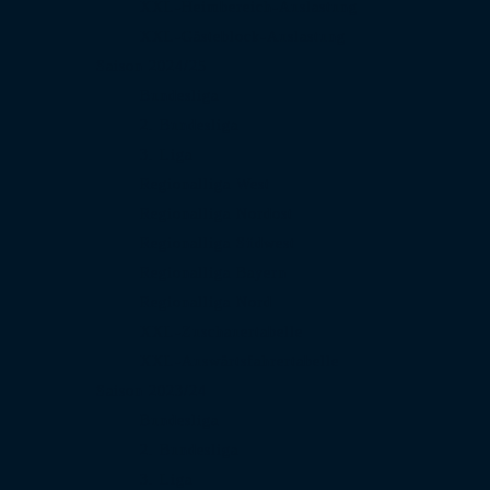
XXL-Heimbereich-Auslastung
XXL-Gästeblock-Auslastung
Saison 2024/25
Bundesliga
2. Bundesliga
3. Liga
Regionalliga West
Regionalliga Nordost
Regionalliga Südwest
Regionalliga Bayern
Regionalliga Nord
XXL-Zuschauertabelle
XXL-Auswärtsfahrertabelle
Saison 2023/24
Bundesliga
2. Bundesliga
3. Liga