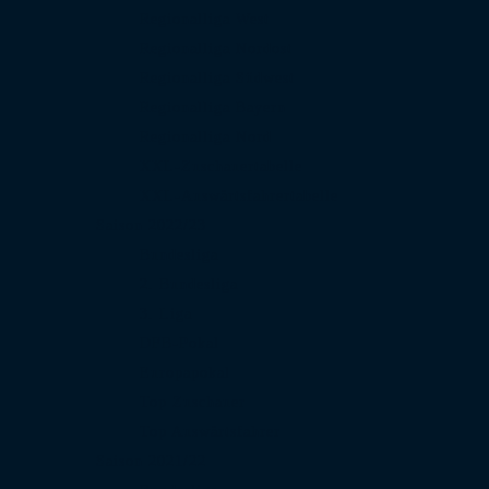
Regionalliga West
Regionalliga Nordost
Regionalliga Südwest
Regionalliga Bayern
Regionalliga Nord
XXL-Zuschauertabelle
XXL-Auswärtsfahrertabelle
Saison 2022/23
Bundesliga
2. Bundesliga
3. Liga
DFB-Pokal
Europapokal
Top Zuschauer
Top Auswärtsfahrer
Saison 2021/22