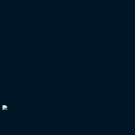
Foto: IMAGO / Maximilian Koch
Regionalliga