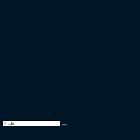
Bundesliga
2. Bundesliga
Saison 2019/20
Bundesliga
2. Bundesliga
3. Liga
DFB-Pokal
Europapokal
Top 50 Zuschauer
Top 25 Auswärtsfahrer
Europapokal
Verbandspokal
Team
Website-Suche umschalten