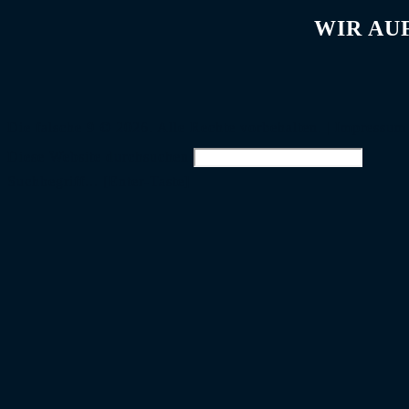
WIR AU
Die falsche 9 © 2026. Alle Rechte vorbehalten. |
Impressum
Diese Website durchsuchen
Suchbegriff... [Enter-Taste]