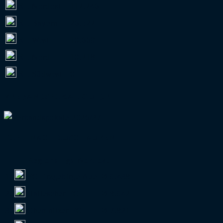
RL Nordost
112.246
RL Bayern
26.522
RL West
10.669
RL Nord
10.218
RL Südwest
0
VERBANDSPOKAL-GUIDE
TOP 5 NACH ZUSCHAUERN
Regionalliga Nordost
1.
FC Erzgebirge Aue
Ø 9.438
2.
Hallescher FC
Ø 8.942
3.
Chemnitzer FC
Ø 7.821