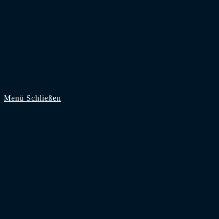
Zum Inhalt springen
Menü
Schließen
Start
Supporter
Zuschauer
Saison 2026/27
Bundesliga
2. Bundesliga
3. Liga