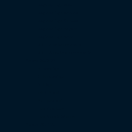
Regionalliga West
Regionalliga Nordost
Regionalliga Südwest
Regionalliga Bayern
Regionalliga Nord
XXL-Zuschauertabelle
XXL-Auswärtsfahrertabelle
Saison 2022/23
Bundesliga
2. Bundesliga
3. Liga
DFB-Pokal
Europapokal
Top Zuschauer
Top Auswärtsfahrer
Saison 2021/22