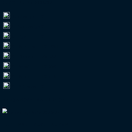
ZUSCHAUER 2026/27
Bundesliga
0
2. Bundesliga
0
3. Liga
0
RL Nordost
101.981
RL Bayern
26.522
RL West
10.669
RL Nord
10.218
RL Südwest
0
VERBANDSPOKAL-GUIDE
TOP 5 NACH ZUSCHAUERN