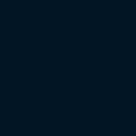
Regionalliga West
Regionalliga Nordost
Regionalliga Südwest
Regionalliga Bayern
Regionalliga Nord
XXL-Zuschauertabelle
XXL-Auswärtsfahrertabelle
Saison 2022/23
Bundesliga
2. Bundesliga
3. Liga
DFB-Pokal
Europapokal
Top Zuschauer
Top Auswärtsfahrer
Saison 2021/22