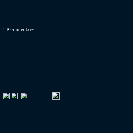
1. FC Kaiserslautern gewinnt die Wahl zur C
Der 1. FC Kaiserslautern hat die Wahl zur Choreo des Jahr
4 Kommentare
29. Januar 2025
VERMARKTUNGSPARTNER
FUSSBALL IM FREE-TV
Donnerstag
:
19:00 Uhr
EUROPAPOKAL-QUALIFIKATION