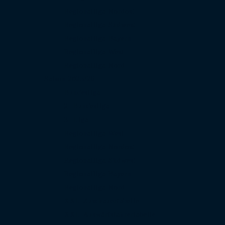
Regionalliga Nordost
Regionalliga Südwest
Regionalliga Bayern
Regionalliga West
Regionalliga Nord
Saison 2025/26
Bundesliga
2. Bundesliga
3. Liga
Regionalliga West
Regionalliga Nordost
Regionalliga Südwest
Regionalliga Bayern
Regionalliga Nord
XXL-Zuschauertabelle
XXL-Auswärtsfahrertabelle