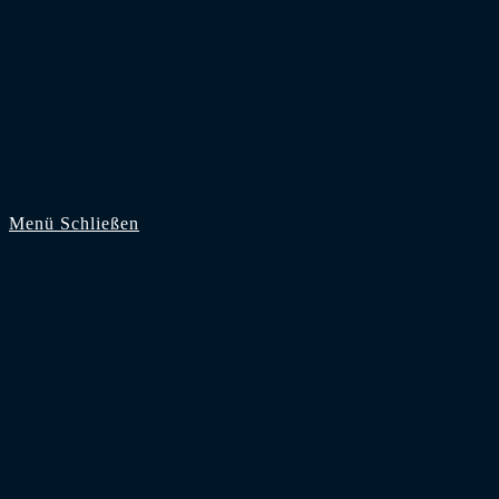
Zum Inhalt springen
Menü
Schließen
Start
Supporter
Zuschauer
Saison 2026/27
Bundesliga
2. Bundesliga
3. Liga