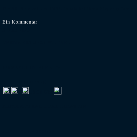
Die 80. Spielzeit des DFB-Pokals hat ihren Sieger gefunde
Ein Kommentar
3. Juni 2023
VERMARKTUNGSPARTNER
FUSSBALL IM FREE-TV
Donnerstag
:
19:00 Uhr
EUROPAPOKAL-QUALIFIKATION
ZUSCHAUER 2026/27