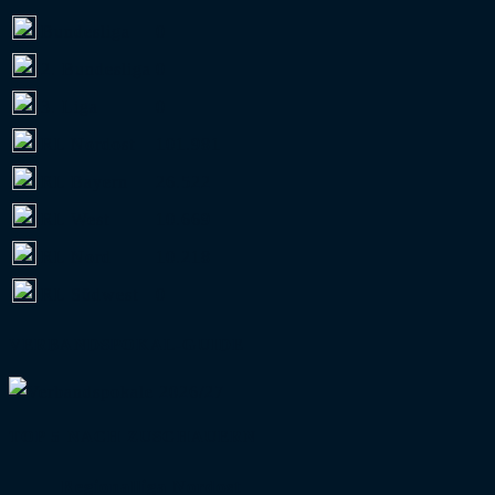
Bundesliga
0
2. Bundesliga
0
3. Liga
0
RL Nordost
101.981
RL Bayern
26.522
RL West
10.669
RL Nord
10.218
RL Südwest
0
VERBANDSPOKAL-GUIDE
TOP 5 NACH ZUSCHAUERN
Regionalliga Nordost