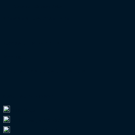
Gehe zur nächsten Seite
VERMARKTUNGSPARTNER
FUSSBALL IM FREE-TV
Montag
EUROPAPOKAL-QUALIFIKATION
ZUSCHAUER 2026/27
Bundesliga
0
2. Bundesliga
230.767
3. Liga
101.924