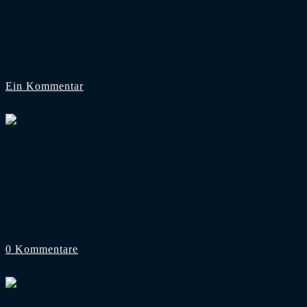
Mega-Kulisse: Hertha BSC in den Top 5 Eur
Mit einer beeindruckenden Kulisse ist Hertha BSC zurück 
Ein Kommentar
6. November 2025
Foto: Instagram: @fantastic_floodlights
2. Bundesliga
/
Dynamo Dresden
Dresden sorgt in Berlin für die größte Gästek
In Berlin kommt es beim Gastspiel von Dynamo Dresden
0 Kommentare
31. Oktober 2025
Foto: Instagram: @fantastic_floodlights