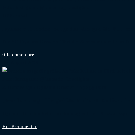
Foto: Instagram: @fantastic_floodlights
DFB-Pokal
Dynamo Dresden sorgt für die größte Kuliss
Die SG Dynamo Dresden führt die Zuschauertabelle im DF
0 Kommentare
20. August 2025
Foto: Instagram: @fantastic_floodlights
2. Bundesliga
/
Dynamo Dresden
/
SpVgg Fürth
Dresden sorgt für größte Auftakt-Kulisse in F
Dynamo Dresden kehrt am Sonntag mit dem Auswärtsspiel 
Ein Kommentar
3. August 2025