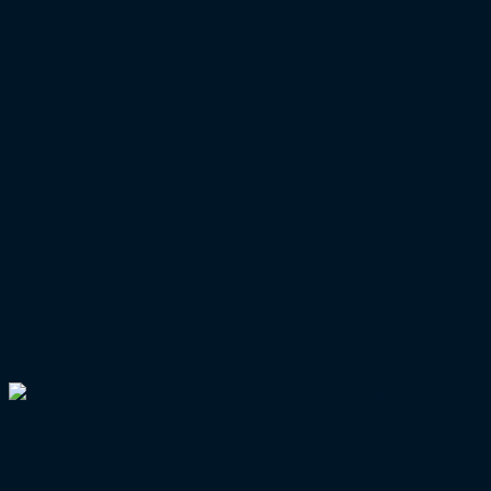
Foto: IMAGO / Björn Reinhardt
2. Bundesliga
/
Dynamo Dresden