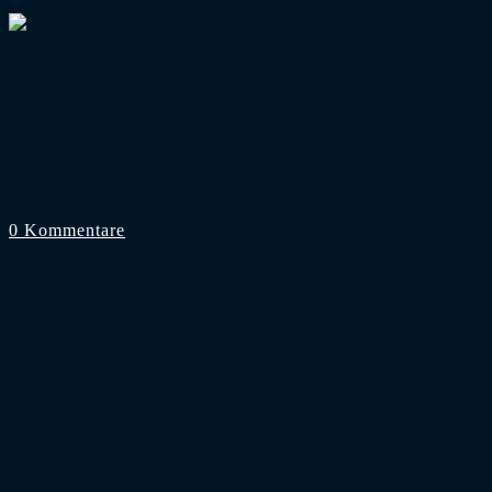
Foto: Instagram: @fantastic_floodlights
2. Bundesliga
/
Dynamo Dresden
Zweitligarückkehr von Dynamo Dresden vor 
Noch gut zwei Wochen - dann kehrt die SG Dynamo Dres
0 Kommentare
18. Juli 2025
Gehe zur vorherigen Seite
1
2
3
4
5
6