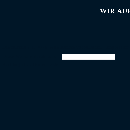
WIR AU
Die falsche 9 © 2026. Alle Rechte vorbehalten. |
Impressum
Diese Website durchsuchen
Suchbegriff... [Enter-Taste]