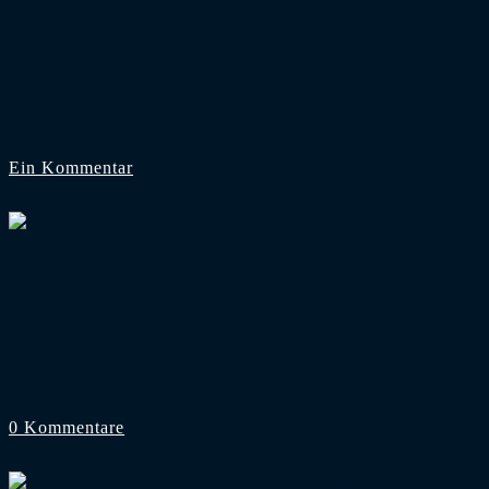
2. Bundesliga
/
Dynamo Dresden
Dresden-Fans kaufen Hertha-Ticketshop leer
Die Partie zwischen Hertha BSC und Dynamo Dresden in d
Ein Kommentar
22. Oktober 2025
Foto: Instagram: @fantastic_floodlights
2. Bundesliga
/
Dynamo Dresden
Zum Dresden-Gastspiel: Gästeblock in Münst
Am Samstag empfängt der SC Preußen Münster in der 2. Fu
0 Kommentare
17. Oktober 2025