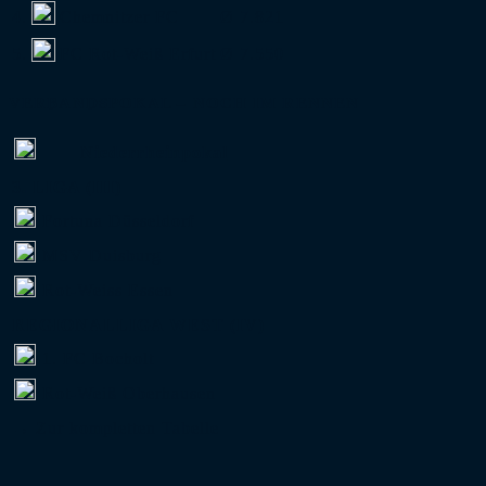
4.
Chemnitzer FC
Ø 7.821
5.
FC Rot-Weiß Erfurt
Ø 7.550
VERBANDSPOKAL – NOCH IM RENNEN
Niederrheinpokal
3. LIGA (III)
Fortuna Düsseldorf
MSV Duisburg
Rot-Weiss Essen
REGIONALLIGA WEST (IV)
1. FC Bocholt
Rot-Weiß Oberhausen
→ Zur kompletten Tabelle