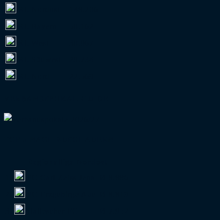
RL Nordost
148.206
RL Bayern
50.162
RL West
30.967
RL Südwest
29.734
RL Nord
22.569
VERBANDSPOKAL-GUIDE
TOP 5 NACH ZUSCHAUERN
Regionalliga Nordost
1.
FC Carl Zeiss Jena
Ø 8.886
2.
FC Erzgebirge Aue
Ø 8.819
3.
Hallescher FC
Ø 7.952