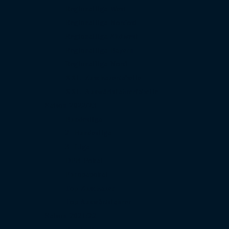
Regionalliga West
Regionalliga Nordost
Regionalliga Südwest
Regionalliga Bayern
Regionalliga Nord
XXL-Zuschauertabelle
XXL-Auswärtsfahrertabelle
Saison 2022/23
Bundesliga
2. Bundesliga
3. Liga
DFB-Pokal
Europapokal
Top Zuschauer
Top Auswärtsfahrer
Saison 2021/22