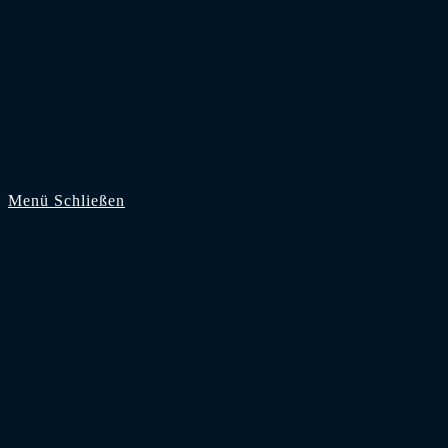
Zum Inhalt springen
Menü
Schließen
Start
Supporter
Zuschauer
Saison 2026/27
Bundesliga
2. Bundesliga
3. Liga