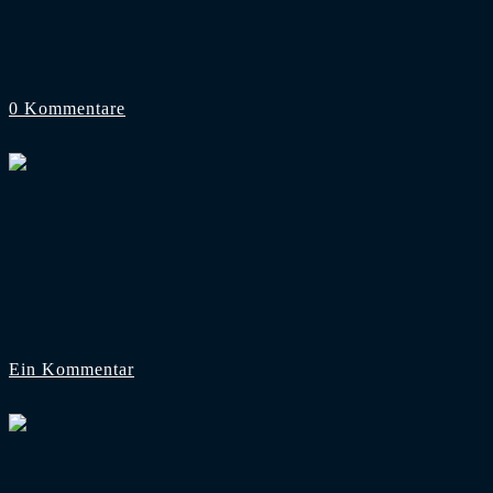
Dynamo Dresden: Vom Schlusslicht zum Tabe
Dynamo Dresden hat in der 2. Fußball-Bundesliga den beste
0 Kommentare
5. Februar 2026
Foto: Instagram @hoppinggeier
2. Bundesliga
/
Dynamo Dresden
Dynamo Dresden überholt die halbe Bundesli
Die SG Dynamo Dresden reiste am vergangenen Wochenend
Ein Kommentar
6. November 2025
Foto: Instagram @hoppinggeier
2. Bundesliga
/
Hertha BSC