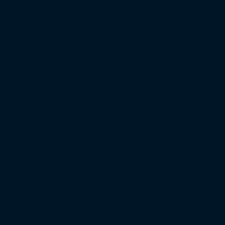
XXL-Heimbereich-Auslastung
XXL-Gästeblock-Auslastung
Saison 2024/25
Bundesliga
2. Bundesliga
3. Liga
Regionalliga West
Regionalliga Nordost
Regionalliga Südwest
Regionalliga Bayern
Regionalliga Nord
XXL-Zuschauertabelle
XXL-Auswärtsfahrertabelle
Saison 2023/24
Bundesliga
2. Bundesliga
3. Liga