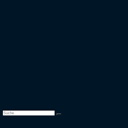
Bundesliga
2. Bundesliga
Saison 2019/20
Bundesliga
2. Bundesliga
3. Liga
DFB-Pokal
Europapokal
Top 50 Zuschauer
Top 25 Auswärtsfahrer
Europapokal
Verbandspokal
Team
Website-Suche umschalten