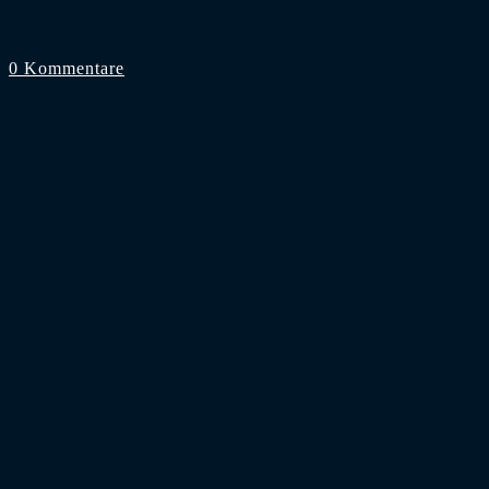
und der SV Werder Bremen schaffen den Sprung über die 4
0 Kommentare
13. Februar 2019
Gehe zur vorherigen Seite
1
…
3
4
5
6
VERMARKTUNGSPARTNER
FUSSBALL IM FREE-TV