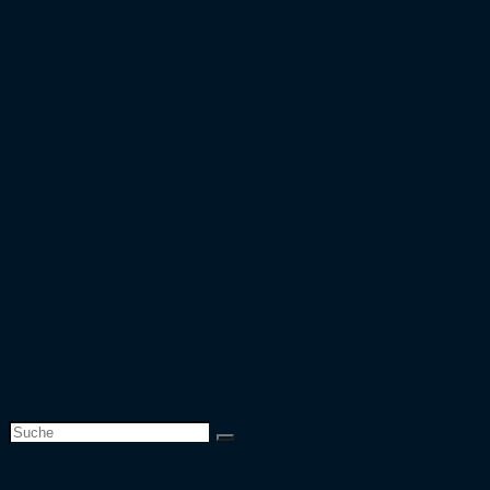
Bundesliga
2. Bundesliga
Saison 2019/20
Bundesliga
2. Bundesliga
3. Liga
DFB-Pokal
Europapokal
Top 50 Zuschauer
Top 25 Auswärtsfahrer
Europapokal
Verbandspokal
Team
Website-Suche umschalten