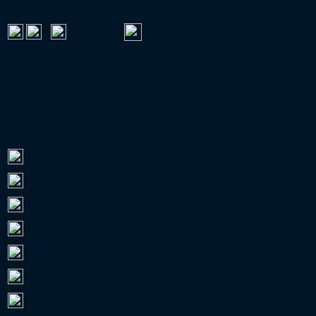
Donnerstag
:
19:00 Uhr
EUROPAPOKAL-QUALIFIKATION
ZUSCHAUER 2026/27
Bundesliga
0
2. Bundesliga
0
3. Liga
0
RL Nordost
101.981
RL Bayern
26.522
RL West
10.669
RL Nord
10.218