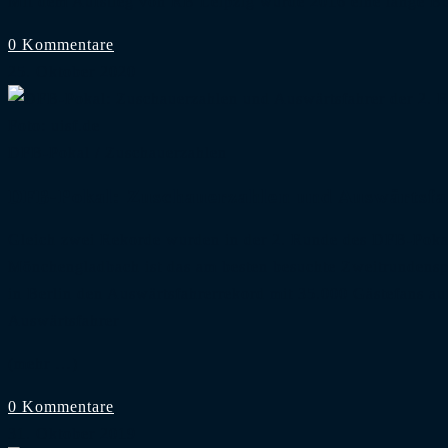
Mit dem Aufstieg von RB Leipzig wurde 2016 eine lange Bu
0 Kommentare
25. Oktober 2020
Foto: uisf.de
DFB-Pokal
/
Zuschauerzahlen
DFB-Pokal: Zuschauerzahlen und Auswärtsfa
Gleich zwei Rekorde wurden in der 2. Runde des DFB-Poka
Mönchengladbach ist das am besten besuchte Zweitrundensp
in Berlin den Auswärtsfahrerrekord mit 35.000 Gästefans au
Auswärtsfahrer
(mehr …)
0 Kommentare
31. Oktober 2019