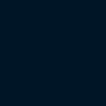
Regionalliga West
Regionalliga Nordost
Regionalliga Südwest
Regionalliga Bayern
Regionalliga Nord
XXL-Zuschauertabelle
XXL-Auswärtsfahrertabelle
Saison 2022/23
Bundesliga
2. Bundesliga
3. Liga
DFB-Pokal
Europapokal
Top Zuschauer
Top Auswärtsfahrer
Saison 2021/22