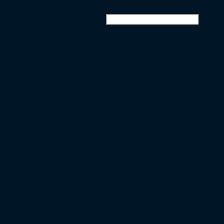
Die falsche 9 © 2026. Alle Rechte vorbehalten. |
Impressum
Diese Website durchsuchen
Suchbegriff... [Enter-Taste]