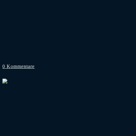
Zuschauerzahlen und Auswärtsfahrer: 28. Spiel
1. Liga:
Etwas mehr als 4.000 Auswärtsfahrer begleiteten du
Auswärtsspiel. Die meisten Zuschauer und Gästefans zog es 
Mannschaften aus Gelsenkirchen und Stuttgart. Werder Bre
Aufsteiger begleiten jeweils 5.000 Gästefans.
(mehr …)
0 Kommentare
9. April 2019
Foto: ©Die falsche 9
2. Bundesliga
/
3. Liga
/
Bundesliga
/
Zuschauerzahlen
Zuschauerzahlen 1. – 3. Liga vom 2. Februa
1. Liga:
44.720 Zuschauer kamen am Wochenende durchschnitt
(45.010)! Borussia Dortmund und der FC Bayern München s