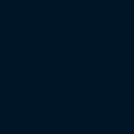
XXL-Heimbereich-Auslastung
XXL-Gästeblock-Auslastung
Saison 2024/25
Bundesliga
2. Bundesliga
3. Liga
Regionalliga West
Regionalliga Nordost
Regionalliga Südwest
Regionalliga Bayern
Regionalliga Nord
XXL-Zuschauertabelle
XXL-Auswärtsfahrertabelle
Saison 2023/24
Bundesliga
2. Bundesliga
3. Liga