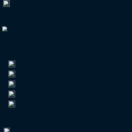
RL Südwest
0
VERBANDSPOKAL-GUIDE
TOP 5 NACH ZUSCHAUERN
Regionalliga Nordost
1.
Hallescher FC
Ø 8.942
2.
FC Erzgebirge Aue
Ø 8.611
3.
Chemnitzer FC
Ø 7.821
4.
FC Rot-Weiß Erfurt
Ø 7.550
5.
FC Carl Zeiss Jena
Ø 7.258
VERBANDSPOKAL – NOCH IM RENNEN
Niederrheinpokal