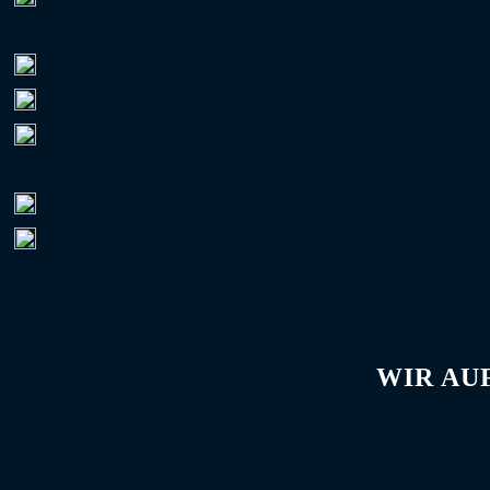
3. LIGA (III)
Fortuna Düsseldorf
MSV Duisburg
Rot-Weiss Essen
REGIONALLIGA WEST (IV)
1. FC Bocholt
Rot-Weiß Oberhausen
→ Zur kompletten Tabelle
WIR AU