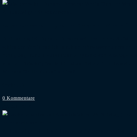
2. Bundesliga
/
Saisonvorschau
Saisonvorschau Dynamo Dresden: Wohin füh
Drei Jahre spielt Dynamo Dresden seit dem letzten Aufstieg 
schien der Verein endlich in ruhige Fahrwasser zu geraten u
richtig eng, nur ein Punkt trennte Dynamo vom Abstiegs-Rele
von den Fleischtöpfen. Mit Cristian Fiél zieht mittlerweile 
Weichen für die Zukunft stellen?
(mehr …)
0 Kommentare
20. Juli 2019
Foto: horda-azzuro.de
2. Bundesliga
/
3. Liga
/
Bundesliga
/
Zuschauerzahlen