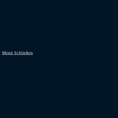
Zum Inhalt springen
Menü
Schließen
Start
Supporter
Zuschauer
Saison 2026/27
Bundesliga
2. Bundesliga
3. Liga