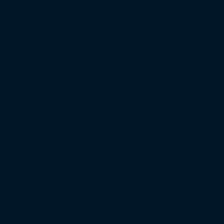
XXL-Heimbereich-Auslastung
XXL-Gästeblock-Auslastung
Saison 2024/25
Bundesliga
2. Bundesliga
3. Liga
Regionalliga West
Regionalliga Nordost
Regionalliga Südwest
Regionalliga Bayern
Regionalliga Nord
XXL-Zuschauertabelle
XXL-Auswärtsfahrertabelle
Saison 2023/24
Bundesliga
2. Bundesliga
3. Liga