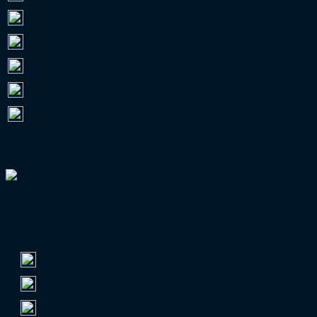
RL Nordost
112.246
RL Bayern
26.522
RL West
10.669
RL Nord
10.218
RL Südwest
0
VERBANDSPOKAL-GUIDE
TOP 5 NACH ZUSCHAUERN
Regionalliga Nordost
1.
FC Erzgebirge Aue
Ø 9.438
2.
Hallescher FC
Ø 8.942
3.
Chemnitzer FC
Ø 7.821