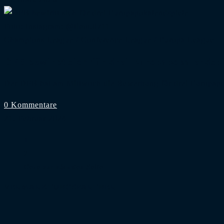
Foto: Instagram: @timo.0711
Champions League
/
Conference League
/
Europa League
DFB bewirbt sich für drei Europapokalendspi
Der DFB hat am Mittwoch die Bewerbung für drei Europap
0 Kommentare
21. Februar 2024
1
2
Gehe zur nächsten Seite
VERMARKTUNGSPARTNER