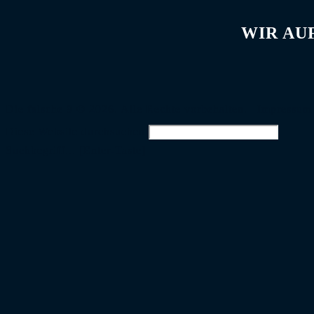
WIR AU
Die falsche 9 © 2026. Alle Rechte vorbehalten. |
Impressum
Diese Website durchsuchen
Suchbegriff... [Enter-Taste]