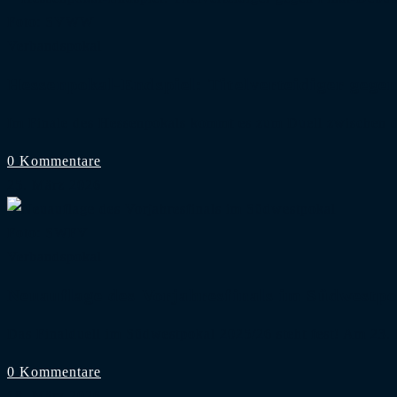
Foto: SVWW
Verbandspokal
Hessenpokal-Endspiel: Titelverteidiger gege
Im Finale des Hessenpokals kommt es zum Duell zwischen d
0 Kommentare
25. März 2026
Foto: SWFV
Verbandspokal
Neuauflage des Vorjahresfinals im Südwestpo
Das Finalduell im Südwestpokal 2025/26 steht fest! Am 2
0 Kommentare
18. März 2026