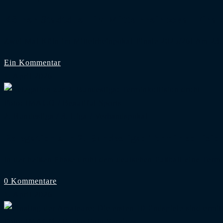
Kölner Stadtduell im Mittelrheinpokal-Final
Zwei Mal Köln im Mittelrheinpokal-Finale 2025/26! Am 23.
Ein Kommentar
1. April 2026
Foto: IMAGO / Beautiful Sports
2. Bundesliga
/
3. Liga
/
Verbandspokal
Relegation zur 2. Bundesliga: Terminkollisio
In der heißen Phase droht dem deutschen Fußball eine Term
0 Kommentare
1. April 2026
Foto: IMAGO / Funke Foto Services