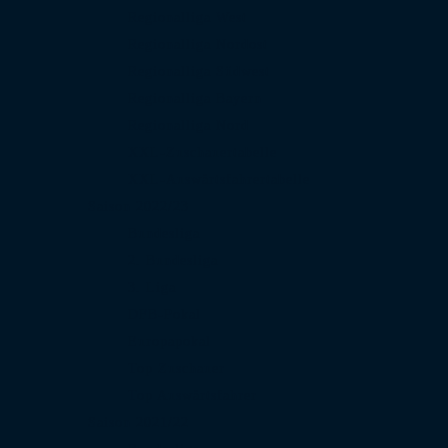
Regionalliga West
Regionalliga Nordost
Regionalliga Südwest
Regionalliga Bayern
Regionalliga Nord
XXL-Zuschauertabelle
XXL-Auswärtsfahrertabelle
Saison 2022/23
Bundesliga
2. Bundesliga
3. Liga
DFB-Pokal
Europapokal
Top Zuschauer
Top Auswärtsfahrer
Saison 2021/22