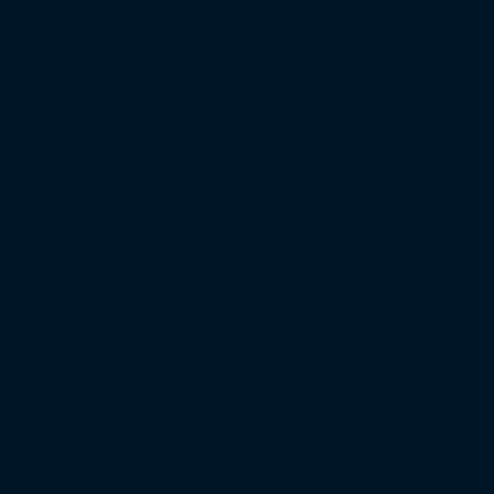
Regionalliga West
Regionalliga Nordost
Regionalliga Südwest
Regionalliga Bayern
Regionalliga Nord
XXL-Zuschauertabelle
XXL-Auswärtsfahrertabelle
Saison 2022/23
Bundesliga
2. Bundesliga
3. Liga
DFB-Pokal
Europapokal
Top Zuschauer
Top Auswärtsfahrer
Saison 2021/22