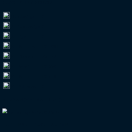
ZUSCHAUER 2026/27
Bundesliga
0
2. Bundesliga
0
3. Liga
0
RL Nordost
101.981
RL Bayern
26.522
RL West
10.669
RL Nord
10.218
RL Südwest
0
VERBANDSPOKAL-GUIDE
TOP 5 NACH ZUSCHAUERN