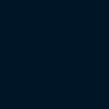
XXL-Heimbereich-Auslastung
XXL-Gästeblock-Auslastung
Saison 2024/25
Bundesliga
2. Bundesliga
3. Liga
Regionalliga West
Regionalliga Nordost
Regionalliga Südwest
Regionalliga Bayern
Regionalliga Nord
XXL-Zuschauertabelle
XXL-Auswärtsfahrertabelle
Saison 2023/24
Bundesliga
2. Bundesliga
3. Liga