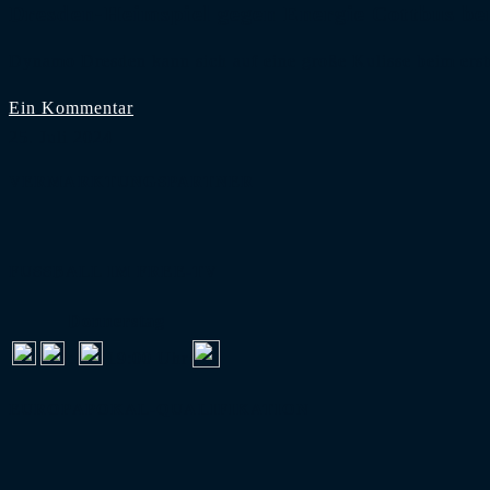
Dresden-Heimspiel gegen Energie Cottbus ber
Dynamo Dresden kann sich auf eine große Kulisse beim er
Ein Kommentar
25. Juli 2024
VERMARKTUNGSPARTNER
FUSSBALL IM FREE-TV
Donnerstag
:
19:00 Uhr
EUROPAPOKAL-QUALIFIKATION