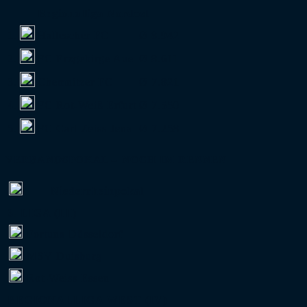
Regionalliga Nordost
1.
Hallescher FC
Ø 8.942
2.
FC Erzgebirge Aue
Ø 8.611
3.
Chemnitzer FC
Ø 7.821
4.
FC Rot-Weiß Erfurt
Ø 7.550
5.
FC Carl Zeiss Jena
Ø 7.258
VERBANDSPOKAL – NOCH IM RENNEN
Niederrheinpokal
3. LIGA (III)
Fortuna Düsseldorf
MSV Duisburg
Rot-Weiss Essen
REGIONALLIGA WEST (IV)