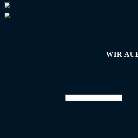
1. FC Bocholt
Rot-Weiß Oberhausen
→ Zur kompletten Tabelle
WIR AU
Die falsche 9 © 2026. Alle Rechte vorbehalten. |
Impressum
Diese Website durchsuchen
Suchbegriff... [Enter-Taste]