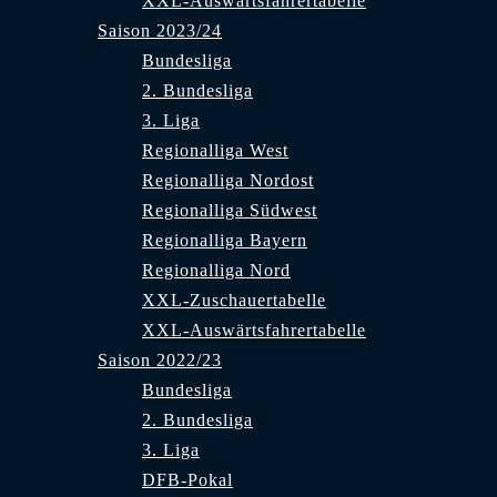
XXL-Auswärtsfahrertabelle
Saison 2023/24
Bundesliga
2. Bundesliga
3. Liga
Regionalliga West
Regionalliga Nordost
Regionalliga Südwest
Regionalliga Bayern
Regionalliga Nord
XXL-Zuschauertabelle
XXL-Auswärtsfahrertabelle
Saison 2022/23
Bundesliga
2. Bundesliga
3. Liga
DFB-Pokal