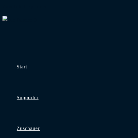
Zum Inhalt springen
Start
Supporter
Zuschauer