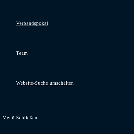
Verbandspokal
Team
Website-Suche umschalten
Menü
Schließen