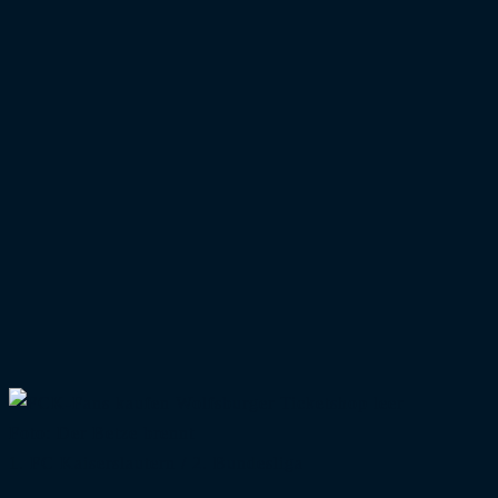
Foto: Der Betze brennt
1. FC Kaiserslautern
/
2. Bundesliga