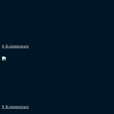
Foto: Instagram @next.geier.kurvenfeuer
2. Bundesliga
/
SC Preußen Münster
Münster sorgt für die nächste XXL-Gästekuli
Am Freitagabend gastiert in der 2. Fußball-Bundesliga de
0 Kommentare
13. Februar 2026
Foto: Instagram @makki.sport2
1. FC Köln
/
Bundesliga
RB Leipzig sorgt in Köln für die kleinste Kul
In der Fußball-Bundesliga kam es am Sonntag zum Aufeina
0 Kommentare
10. Februar 2026