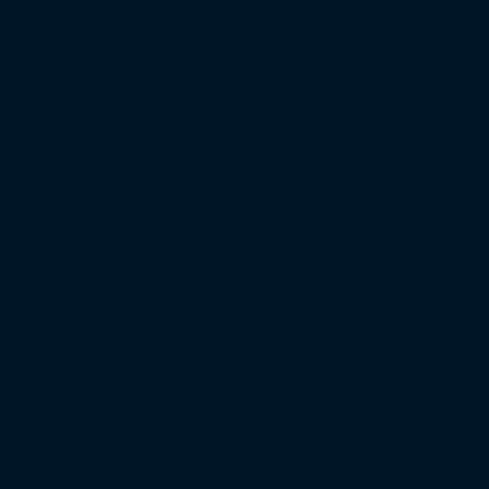
Regionalliga West
Regionalliga Nordost
Regionalliga Südwest
Regionalliga Bayern
Regionalliga Nord
XXL-Zuschauertabelle
XXL-Auswärtsfahrertabelle
Saison 2022/23
Bundesliga
2. Bundesliga
3. Liga
DFB-Pokal
Europapokal
Top Zuschauer
Top Auswärtsfahrer
Saison 2021/22