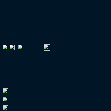
VERMARKTUNGSPARTNER
FUSSBALL IM FREE-TV
Donnerstag
:
19:00 Uhr
EUROPAPOKAL-QUALIFIKATION
ZUSCHAUER 2026/27
Bundesliga
0
2. Bundesliga
0
3. Liga
0