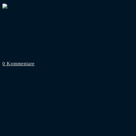
Foto: cr-fotos.de
3. Liga
/
TSV 1860 München
1860 München sorgt für größte Gästekulisse 
In der 3. Liga sorgt der TSV 1860 München am Samstag…
0 Kommentare
7. Februar 2026
1
2
3
4
…
26
Gehe zur nächsten Seite