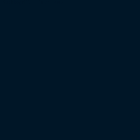
Suchbegriff... [Enter-Taste]