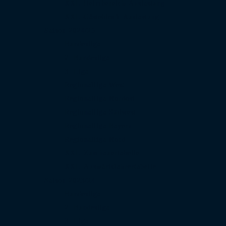
XXL-Heimbereich-Auslastung
XXL-Gästeblock-Auslastung
Saison 2024/25
Bundesliga
2. Bundesliga
3. Liga
Regionalliga West
Regionalliga Nordost
Regionalliga Südwest
Regionalliga Bayern
Regionalliga Nord
XXL-Zuschauertabelle
XXL-Auswärtsfahrertabelle
Saison 2023/24
Bundesliga
2. Bundesliga
3. Liga