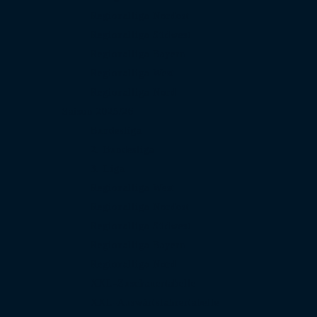
Regionalliga Nordost
Regionalliga Südwest
Regionalliga Bayern
Regionalliga West
Regionalliga Nord
Saison 2025/26
Bundesliga
2. Bundesliga
3. Liga
Regionalliga West
Regionalliga Nordost
Regionalliga Südwest
Regionalliga Bayern
Regionalliga Nord
XXL-Zuschauertabelle
XXL-Auswärtsfahrertabelle