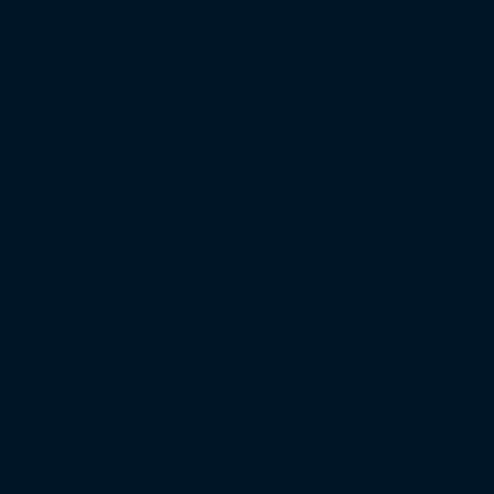
Regionalliga Nordost
Regionalliga Südwest
Regionalliga Bayern
Regionalliga West
Regionalliga Nord
Saison 2025/26
Bundesliga
2. Bundesliga
3. Liga
Regionalliga West
Regionalliga Nordost
Regionalliga Südwest
Regionalliga Bayern
Regionalliga Nord
XXL-Zuschauertabelle
XXL-Auswärtsfahrertabelle