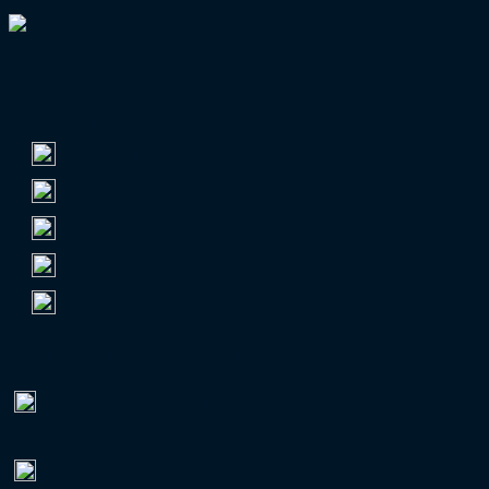
TOP 5 NACH ZUSCHAUERN
Regionalliga Nordost
1.
FC Erzgebirge Aue
Ø 9.438
2.
Hallescher FC
Ø 8.942
3.
Chemnitzer FC
Ø 7.821
4.
FC Rot-Weiß Erfurt
Ø 7.550
5.
FC Carl Zeiss Jena
Ø 7.258
VERBANDSPOKAL – NOCH IM RENNEN
Niederrheinpokal
3. LIGA (III)
Fortuna Düsseldorf