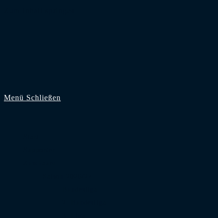
Zum Inhalt springen
Menü
Schließen
Start
Supporter
Zuschauer
Saison 2026/27
Bundesliga
2. Bundesliga
3. Liga