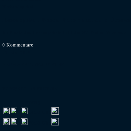
Verbandspokal
Hessenpokal: Kassel-Fans deutlich in Überz
Im Finale des Hessenpokals trifft der SV Wehen Wiesbade
0 Kommentare
23. Mai 2025
VERMARKTUNGSPARTNER
FUSSBALL IM FREE-TV
Samstag
:
14:30 Uhr
:
20:30 Uhr