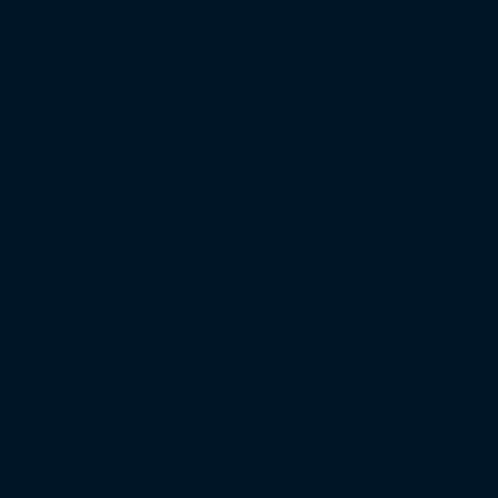
XXL-Heimbereich-Auslastung
XXL-Gästeblock-Auslastung
Saison 2024/25
Bundesliga
2. Bundesliga
3. Liga
Regionalliga West
Regionalliga Nordost
Regionalliga Südwest
Regionalliga Bayern
Regionalliga Nord
XXL-Zuschauertabelle
XXL-Auswärtsfahrertabelle
Saison 2023/24
Bundesliga
2. Bundesliga
3. Liga