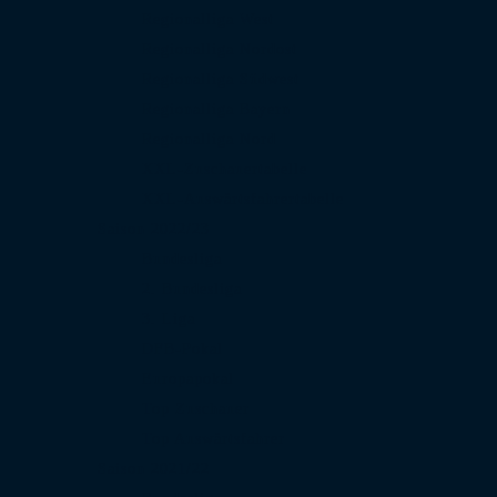
Regionalliga West
Regionalliga Nordost
Regionalliga Südwest
Regionalliga Bayern
Regionalliga Nord
XXL-Zuschauertabelle
XXL-Auswärtsfahrertabelle
Saison 2022/23
Bundesliga
2. Bundesliga
3. Liga
DFB-Pokal
Europapokal
Top Zuschauer
Top Auswärtsfahrer
Saison 2021/22