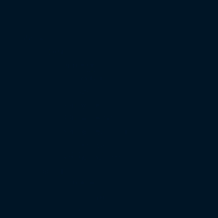
Start
Supporter
Zuschauer
Saison 2026/27
Bundesliga
2. Bundesliga
3. Liga
Regionalliga Nordost
Regionalliga Südwest
Regionalliga Bayern
Regionalliga West
Regionalliga Nord
Saison 2025/26
Bundesliga
2. Bundesliga
3. Liga