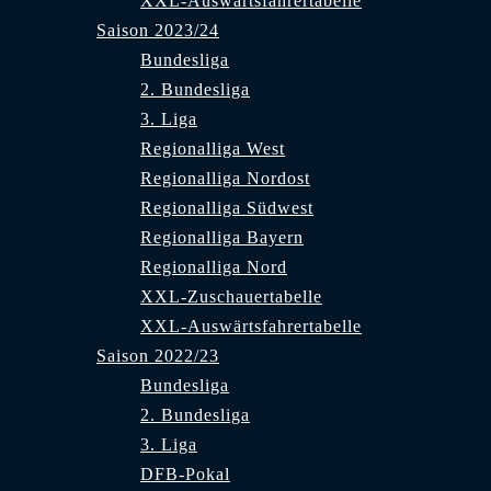
XXL-Auswärtsfahrertabelle
Saison 2023/24
Bundesliga
2. Bundesliga
3. Liga
Regionalliga West
Regionalliga Nordost
Regionalliga Südwest
Regionalliga Bayern
Regionalliga Nord
XXL-Zuschauertabelle
XXL-Auswärtsfahrertabelle
Saison 2022/23
Bundesliga
2. Bundesliga
3. Liga
DFB-Pokal