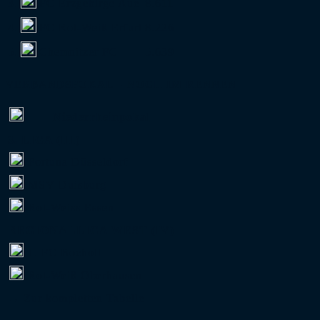
3.
FC Erzgebirge Aue
8.611
4.
FC Rot-Weiß Erfurt
8.226
5.
Chemnitzer FC
5.639
VERBANDSPOKAL – NOCH IM RENNEN
Niederrheinpokal
3. LIGA (III)
Fortuna Düsseldorf
MSV Duisburg
Rot-Weiss Essen
REGIONALLIGA WEST (IV)
1. FC Bocholt
Rot-Weiß Oberhausen
→ Zur kompletten Tabelle