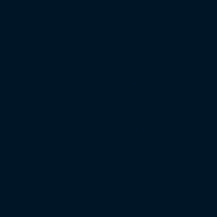
Beitrags-Kategorie:
Deutschland
/
Landkarte
/
Saison 2
Der SV Lippstadt und der SC Wiedenbrück eröffnen im Nac
euch den geografischen Überblick.
Das Teilnehmerfeld gleicht bis auf wenige Ausnahmen dem d
es keine Aufsteiger. Einzig Drittligaabsteiger KFC Uerdinge
Bergisch Gladbach stieg ab.
Der Meister steigt direkt in die 3. Liga auf. Abhängig von 
aus der Regionalliga West geben.
Autor:
Christian
Quelle:
Die falsche 9
Weitere Artikel ansehen