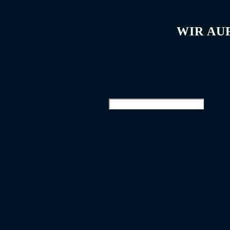
WIR AU
Die falsche 9 © 2026. Alle Rechte vorbehalten. |
Impressum
Diese Website durchsuchen
Suchbegriff... [Enter-Taste]