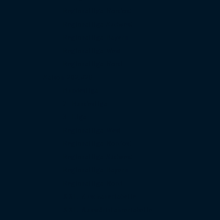
Regionalliga Nordost
Regionalliga Südwest
Regionalliga Bayern
Regionalliga West
Regionalliga Nord
Saison 2025/26
Bundesliga
2. Bundesliga
3. Liga
Regionalliga West
Regionalliga Nordost
Regionalliga Südwest
Regionalliga Bayern
Regionalliga Nord
XXL-Zuschauertabelle
XXL-Auswärtsfahrertabelle