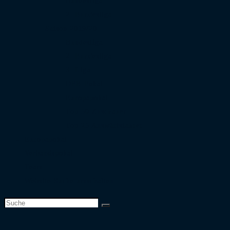
Bundesliga
2. Bundesliga
Saison 2019/20
Bundesliga
2. Bundesliga
3. Liga
DFB-Pokal
Europapokal
Top 50 Zuschauer
Top 25 Auswärtsfahrer
Europapokal
Verbandspokal
Team
Website-Suche umschalten