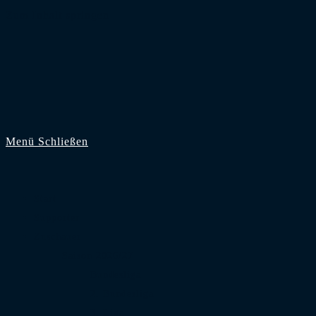
Zum Inhalt springen
Menü
Schließen
Start
Supporter
Zuschauer
Saison 2026/27
Bundesliga
2. Bundesliga
3. Liga