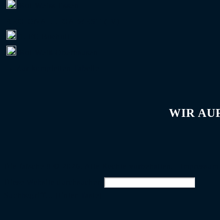
Rot-Weiss Essen
REGIONALLIGA WEST (IV)
1. FC Bocholt
Rot-Weiß Oberhausen
→ Zur kompletten Tabelle
WIR AU
Die falsche 9 © 2026. Alle Rechte vorbehalten. |
Impressum
Diese Website durchsuchen
Suchbegriff... [Enter-Taste]