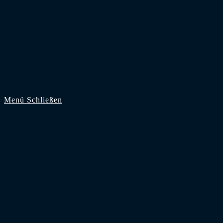
Zum Inhalt springen
Menü
Schließen
Start
Supporter
Zuschauer
Saison 2026/27
Bundesliga
2. Bundesliga
3. Liga