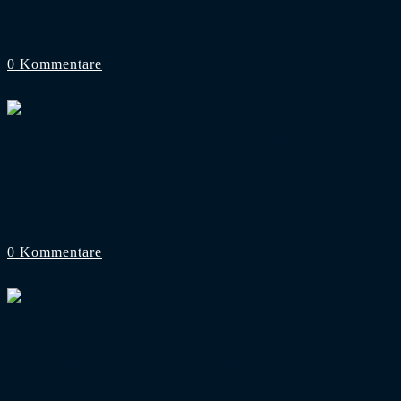
Die 92. Spielzeit in Spaniens höchster Fußballklasse wird
0 Kommentare
12. August 2022
Landkarte
/
Saison 2021/22
/
Sonstige
/
Spanien
Landkarte: La Liga 2021/22
Auch La Liga ist aus der Sommerpause zurückgekehrt
(meh
0 Kommentare
15. August 2021
International
/
Landkarte
/
Spanien
Übersicht aller Spanischen Fußballmeister