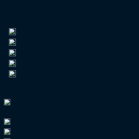
TOP 5 NACH ZUSCHAUERN
Regionalliga Nordost
1.
FC Erzgebirge Aue
Ø 9.438
2.
Hallescher FC
Ø 8.942
3.
Chemnitzer FC
Ø 7.821
4.
FC Rot-Weiß Erfurt
Ø 7.550
5.
FC Carl Zeiss Jena
Ø 7.258
VERBANDSPOKAL – NOCH IM RENNEN
Niederrheinpokal
3. LIGA (III)
Fortuna Düsseldorf
MSV Duisburg