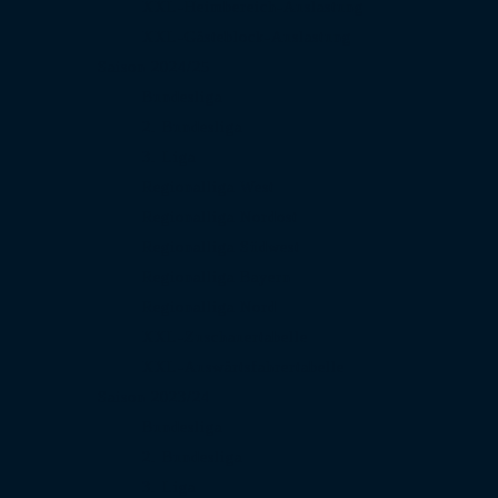
XXL-Heimbereich-Auslastung
XXL-Gästeblock-Auslastung
Saison 2024/25
Bundesliga
2. Bundesliga
3. Liga
Regionalliga West
Regionalliga Nordost
Regionalliga Südwest
Regionalliga Bayern
Regionalliga Nord
XXL-Zuschauertabelle
XXL-Auswärtsfahrertabelle
Saison 2023/24
Bundesliga
2. Bundesliga
3. Liga