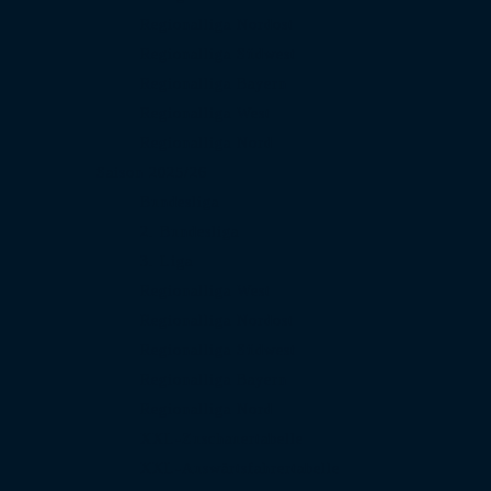
Regionalliga Nordost
Regionalliga Südwest
Regionalliga Bayern
Regionalliga West
Regionalliga Nord
Saison 2025/26
Bundesliga
2. Bundesliga
3. Liga
Regionalliga West
Regionalliga Nordost
Regionalliga Südwest
Regionalliga Bayern
Regionalliga Nord
XXL-Zuschauertabelle
XXL-Auswärtsfahrertabelle