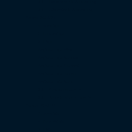
XXL-Heimbereich-Auslastung
XXL-Gästeblock-Auslastung
Saison 2024/25
Bundesliga
2. Bundesliga
3. Liga
Regionalliga West
Regionalliga Nordost
Regionalliga Südwest
Regionalliga Bayern
Regionalliga Nord
XXL-Zuschauertabelle
XXL-Auswärtsfahrertabelle
Saison 2023/24
Bundesliga
2. Bundesliga
3. Liga