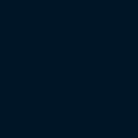
Regionalliga West
Regionalliga Nordost
Regionalliga Südwest
Regionalliga Bayern
Regionalliga Nord
XXL-Zuschauertabelle
XXL-Auswärtsfahrertabelle
Saison 2022/23
Bundesliga
2. Bundesliga
3. Liga
DFB-Pokal
Europapokal
Top Zuschauer
Top Auswärtsfahrer
Saison 2021/22