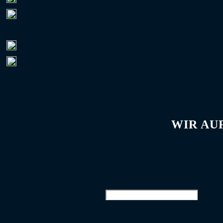
Rot-Weiss Essen
REGIONALLIGA WEST (IV)
1. FC Bocholt
Rot-Weiß Oberhausen
→ Zur kompletten Tabelle
WIR AU
Die falsche 9 © 2026. Alle Rechte vorbehalten. |
Impressum
Diese Website durchsuchen
Suchbegriff... [Enter-Taste]