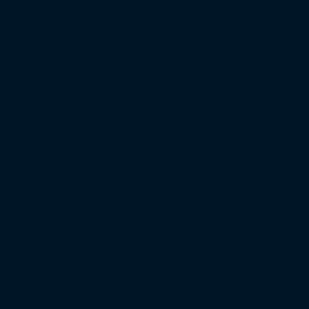
Regionalliga Nordost
Regionalliga Südwest
Regionalliga Bayern
Regionalliga West
Regionalliga Nord
Saison 2025/26
Bundesliga
2. Bundesliga
3. Liga
Regionalliga West
Regionalliga Nordost
Regionalliga Südwest
Regionalliga Bayern
Regionalliga Nord
XXL-Zuschauertabelle
XXL-Auswärtsfahrertabelle