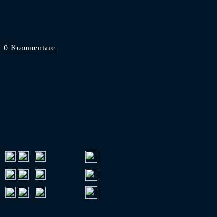
Schalke-Fans mit Nachwuchskeeper im Gästeb
Der FC Schalke 04 ist am Wochenende wieder mit den mei
0 Kommentare
26. November 2024
VERMARKTUNGSPARTNER
FUSSBALL IM FREE-TV
Freitag
:
19:00 Uhr
:
19:00 Uhr
:
20:30 Uhr