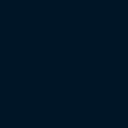
Regionalliga West
Regionalliga Nordost
Regionalliga Südwest
Regionalliga Bayern
Regionalliga Nord
XXL-Zuschauertabelle
XXL-Auswärtsfahrertabelle
XXL-Heimbereich-Auslastung
XXL-Gästeblock-Auslastung
Saison 2024/25
Bundesliga
2. Bundesliga
3. Liga
Regionalliga West
Regionalliga Nordost
Regionalliga Südwest
Regionalliga Bayern