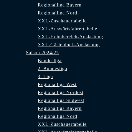
Regionalliga Bayern
Regionalliga Nord
XXL-Zuschauertabelle
XXL-Auswärtsfahrertabelle
XXL-Heimbereich-Auslastung
XXL-Gästeblock-Auslastung
Saison 2024/25
Bundesliga
2. Bundesliga
3. Liga
Regionalliga West
Regionalliga Nordost
Regionalliga Südwest
Regionalliga Bayern
Regionalliga Nord
XXL-Zuschauertabelle