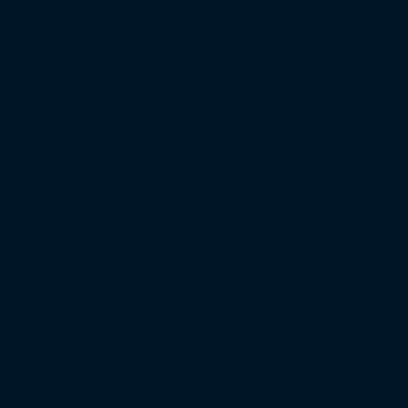
Start
Supporter
Zuschauer
Saison 2026/27
Bundesliga
2. Bundesliga
3. Liga
Regionalliga Nordost
Regionalliga Südwest
Regionalliga Bayern
Regionalliga West
Regionalliga Nord
Saison 2025/26
Bundesliga
2. Bundesliga
3. Liga