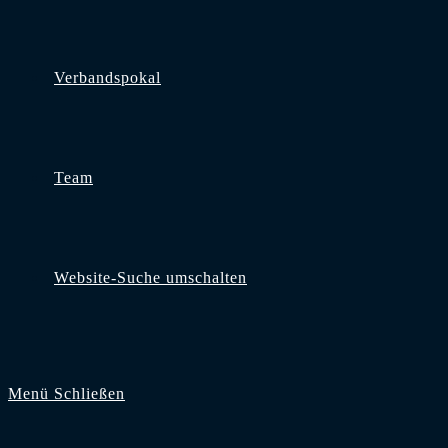
Verbandspokal
Team
Website-Suche umschalten
Menü
Schließen