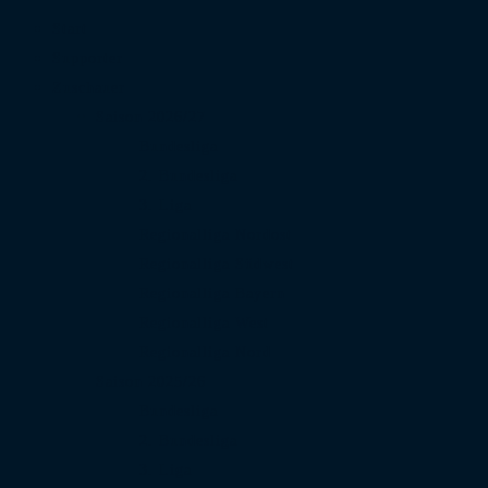
Start
Supporter
Zuschauer
Saison 2026/27
Bundesliga
2. Bundesliga
3. Liga
Regionalliga Nordost
Regionalliga Südwest
Regionalliga Bayern
Regionalliga West
Regionalliga Nord
Saison 2025/26
Bundesliga
2. Bundesliga
3. Liga