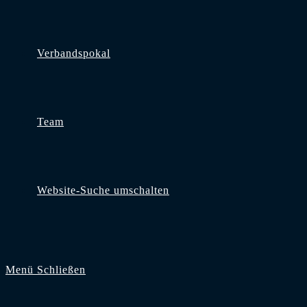
Verbandspokal
Team
Website-Suche umschalten
Menü
Schließen