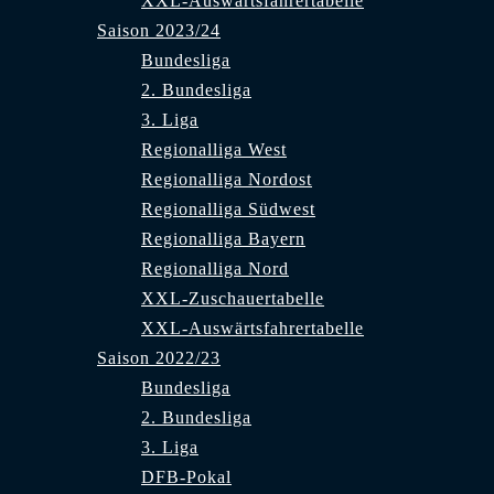
XXL-Auswärtsfahrertabelle
Saison 2023/24
Bundesliga
2. Bundesliga
3. Liga
Regionalliga West
Regionalliga Nordost
Regionalliga Südwest
Regionalliga Bayern
Regionalliga Nord
XXL-Zuschauertabelle
XXL-Auswärtsfahrertabelle
Saison 2022/23
Bundesliga
2. Bundesliga
3. Liga
DFB-Pokal