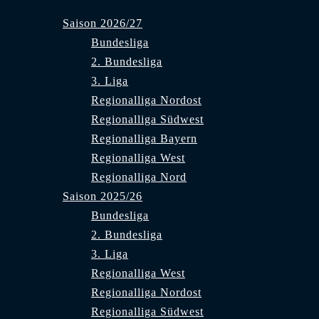
Saison 2026/27
Bundesliga
2. Bundesliga
3. Liga
Regionalliga Nordost
Regionalliga Südwest
Regionalliga Bayern
Regionalliga West
Regionalliga Nord
Saison 2025/26
Bundesliga
2. Bundesliga
3. Liga
Regionalliga West
Regionalliga Nordost
Regionalliga Südwest