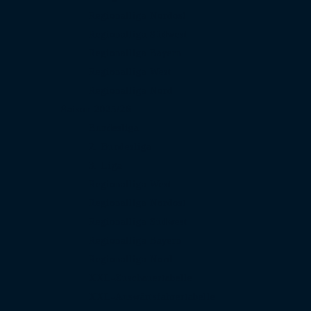
Regionalliga Nordost
Regionalliga Südwest
Regionalliga Bayern
Regionalliga West
Regionalliga Nord
Saison 2025/26
Bundesliga
2. Bundesliga
3. Liga
Regionalliga West
Regionalliga Nordost
Regionalliga Südwest
Regionalliga Bayern
Regionalliga Nord
XXL-Zuschauertabelle
XXL-Auswärtsfahrertabelle