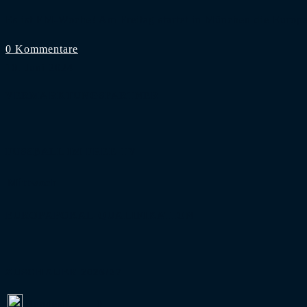
Es ist EM-Woche! Am Freitag startet in München die Europ
0 Kommentare
10. Juni 2024
VERMARKTUNGSPARTNER
FUSSBALL IM FREE-TV
Mittwoch
EUROPAPOKAL-QUALIFIKATION
ZUSCHAUER 2026/27
Bundesliga
0