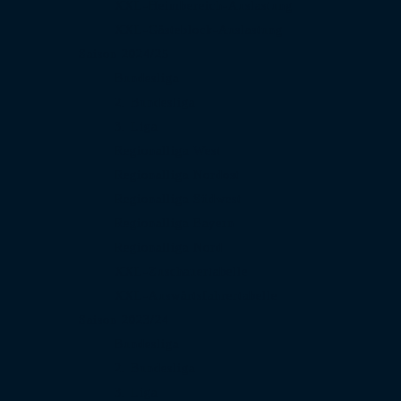
XXL-Heimbereich-Auslastung
XXL-Gästeblock-Auslastung
Saison 2024/25
Bundesliga
2. Bundesliga
3. Liga
Regionalliga West
Regionalliga Nordost
Regionalliga Südwest
Regionalliga Bayern
Regionalliga Nord
XXL-Zuschauertabelle
XXL-Auswärtsfahrertabelle
Saison 2023/24
Bundesliga
2. Bundesliga
3. Liga