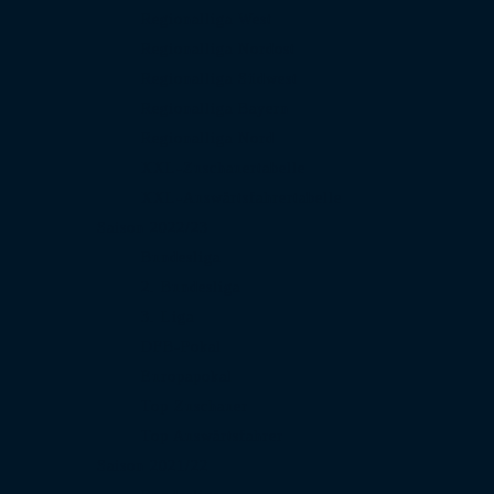
Regionalliga West
Regionalliga Nordost
Regionalliga Südwest
Regionalliga Bayern
Regionalliga Nord
XXL-Zuschauertabelle
XXL-Auswärtsfahrertabelle
Saison 2022/23
Bundesliga
2. Bundesliga
3. Liga
DFB-Pokal
Europapokal
Top Zuschauer
Top Auswärtsfahrer
Saison 2021/22