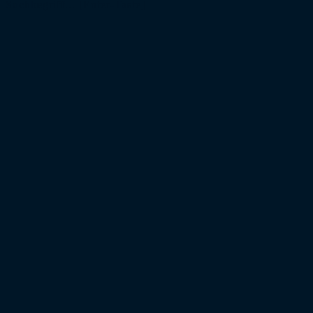
Suchbegriff... [Enter-Taste]