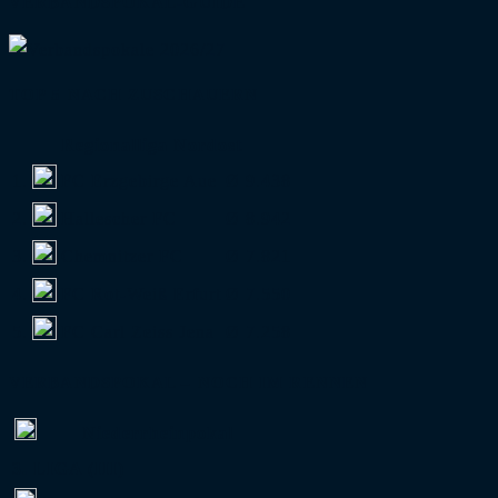
VERBANDSPOKAL-GUIDE
TOP 5 NACH ZUSCHAUERN
Regionalliga Nordost
1.
FC Erzgebirge Aue
Ø 9.438
2.
Hallescher FC
Ø 8.942
3.
Chemnitzer FC
Ø 7.821
4.
FC Rot-Weiß Erfurt
Ø 7.550
5.
FC Carl Zeiss Jena
Ø 7.258
VERBANDSPOKAL – NOCH IM RENNEN
Niederrheinpokal
3. LIGA (III)